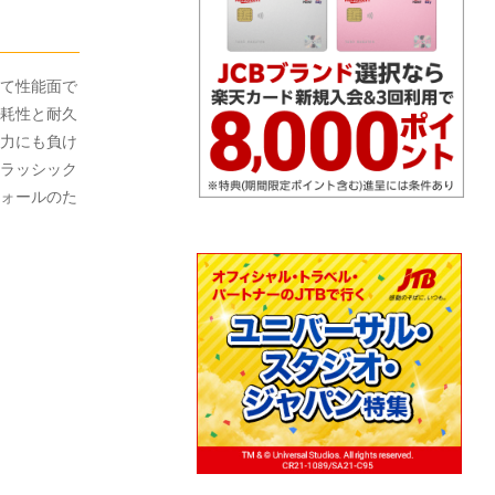
て性能面で
耗性と耐久
力にも負け
ラッシック
ォールのた