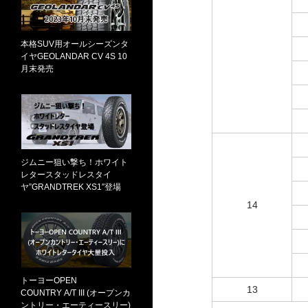
本格SUV用オールシーズンタ
イヤGEOLANDAR CV 4S 10
月末発売
ジムニー狙い撃ち！ホワイト
レタースタッドレスタイ
ヤ”GRANDTREK XS1″登場
14
トーヨーOPEN
13
COUNTRY A/T III (オープンカ
ントリー・エーティースリー)