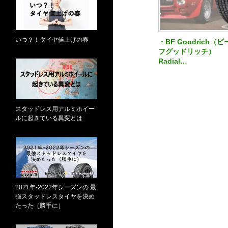
いつ？！タイヤ値上げの春
・BF Goodrich（
フグッドリッチ）
Radial…
スタッドレス用アルミホイー
ルに起きている異変とは
2021年-2022年シーズンの 最
強スタッドレスタイヤを決め
たった（勝手に）