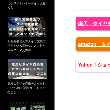
にホワイトレタータイヤ大量
投入
楽天 タイヤ
安全装備普及でタイヤ交換に
amazon 
起きている意外なこと、持ち
込みタイヤ交換法
Yahoo！シ
無用なタイヤ交換をさせられ
ないために必要なたった１つ
のこと