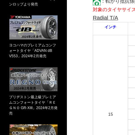
：転がり抵抗
ンロップより発売
対象のタイヤサイ
Radial T/A
インチ
ヨコハマのプレミアムコンフ
ォートタイヤ「ADVAN dB
V553」2024年2月発売
ブリヂストン最上級プレミア
ムコンフォートタイヤ「ＲＥ
ＧＮＯ GR-XIII」2024年2月発
売
15