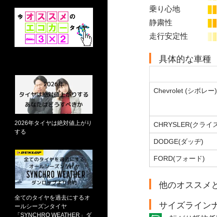
乗り心地
静粛性
走行安定性
具体的な車種
Chevrolet (シボレー)
2026年タイヤは絶対値上がり
CHRYSLER(クライ
する
DODGE(ダッヂ)
FORD(フォード)
他のオススメ
全てのタイヤを過去にするオ
サイズライン
ールシーズンタイヤ
「SYNCHRO WEATHER」ダ