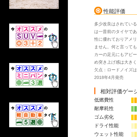
性能評価
多少改良はされている
は一昔前のタイヤであ
性に優れておりアメリ
ません。何と言っても
カーの足元にもアピー
め突き上げ感は大きく
欠点：ロードノイズは
2018年4月発売
相対評価ゲー
低燃費性
耐摩耗性
ゴム劣化
ドライ性能
ウェット性能