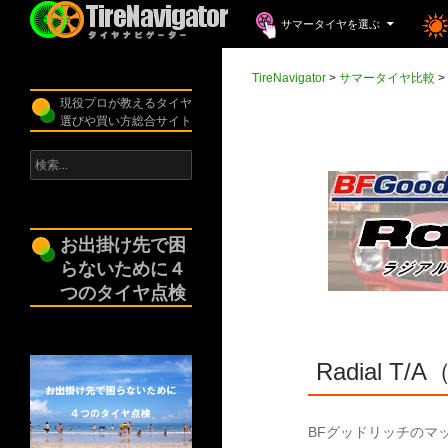
コンテンツへスキップ
検
サマータイヤを選ぶ
索
TireNavigator
TireNavigator
>
サマータイヤ比較
>
現役プロが教えるタイヤ
選びや買い方総合サイト
検
索:
お出掛け先で困
らないために４
つのタイヤ点検
Radial 
BFグッドリッチのマ