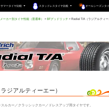
サマータイヤ比較
スタッドレスタイヤ比較
オールシーズンタ
メーカー別タイヤ性能（普通車）
>
BFグッドリッチ
>
Radial T/A（ラジアルティ
T/A（ラジアルティーエー）
ッスルカー／クラッシックカー／ドレスアップ用タイヤです。