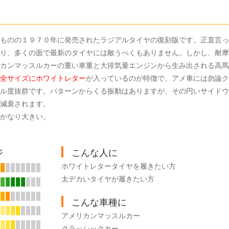
ものの１９７０年に発売されたラジアルタイヤの復刻版です。正直言っ
り、多くの面で最新のタイヤには敵うべくもありません。しかし、耐摩
カンマッスルカーの重い車重と大排気量エンジンから生み出される高馬
全サイズにホワイトレター
が入っているのが特徴で、アメ車には勿論ク
ル度抜群です。パターンからくる振動はありますが、その円いサイドウ
減衰されます。
かなり大きい。
ジ
こんな人に
ホワイトレタータイヤを履きたい方
太デカいタイヤが履きたい方
こんな車種に
アメリカンマッスルカー
クラッシックカー