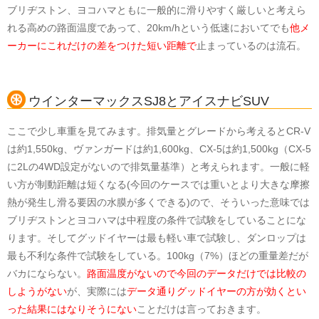
ブリヂストン、ヨコハマともに一般的に滑りやすく厳しいと考えら
れる高めの路面温度であって、20km/hという低速においてでも
他メ
ーカーにこれだけの差をつけた短い距離で
止まっているのは流石。
ウインターマックスSJ8とアイスナビSUV
ここで少し車重を見てみます。排気量とグレードから考えるとCR-V
は約1,550kg、ヴァンガードは約1,600kg、CX-5は約1,500kg（CX-5
に2Lの4WD設定がないので排気量基準）と考えられます。一般に軽
い方が制動距離は短くなる(今回のケースでは重いとより大きな摩擦
熱が発生し滑る要因の水膜が多くできる)ので、そういった意味では
ブリヂストンとヨコハマは中程度の条件で試験をしていることにな
ります。そしてグッドイヤーは最も軽い車で試験し、ダンロップは
最も不利な条件で試験をしている。100kg（7%）ほどの重量差だが
バカにならない。
路面温度がないので今回のデータだけでは比較の
しようがない
が、実際には
データ通りグッドイヤーの方が効くとい
った結果にはなりそうにない
ことだけは言っておきます。