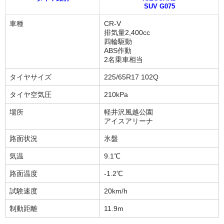
SUV G075
車種
CR-V
排気量2,400cc
四輪駆動
ABS作動
2名乗車相当
タイヤサイズ
225/65R17 102Q
タイヤ空気圧
210kPa
場所
軽井沢風越公園
アイスアリーナ
路面状況
氷盤
気温
9.1℃
路面温度
-1.2℃
試験速度
20km/h
制動距離
11.9m