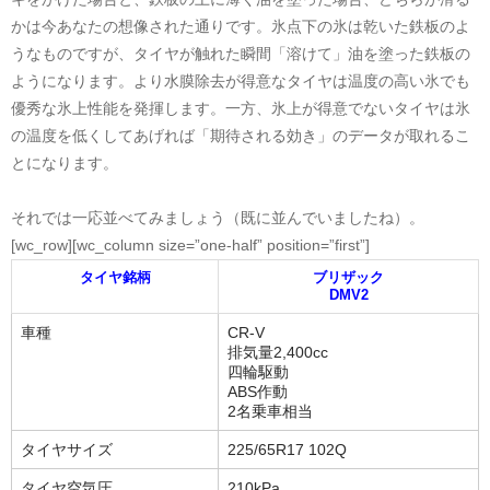
かは今あなたの想像された通りです。氷点下の氷は乾いた鉄板のよ
うなものですが、タイヤが触れた瞬間「溶けて」油を塗った鉄板の
ようになります。より水膜除去が得意なタイヤは温度の高い氷でも
優秀な氷上性能を発揮します。一方、氷上が得意でないタイヤは氷
の温度を低くしてあげれば「期待される効き」のデータが取れるこ
とになります。
それでは一応並べてみましょう（既に並んでいましたね）。
[wc_row][wc_column size=”one-half” position=”first”]
タイヤ銘柄
ブリザック
DMV2
車種
CR-V
排気量2,400cc
四輪駆動
ABS作動
2名乗車相当
タイヤサイズ
225/65R17 102Q
タイヤ空気圧
210kPa