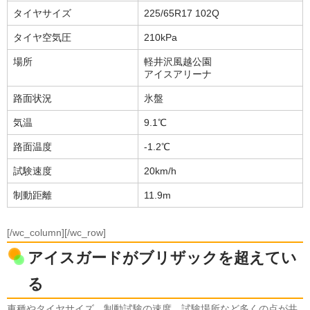
タイヤサイズ
225/65R17 102Q
タイヤ空気圧
210kPa
場所
軽井沢風越公園
アイスアリーナ
路面状況
氷盤
気温
9.1℃
路面温度
-1.2℃
試験速度
20km/h
制動距離
11.9m
[/wc_column][/wc_row]
アイスガードがブリザックを超えてい
る
車種やタイヤサイズ、制動試験の速度、試験場所など多くの点が共