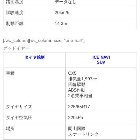
路面温度
データなし
試験速度
20km/h
制動距離
14.3m
[/wc_column][wc_column size=”one-half”]
グッドイヤー
タイヤ銘柄
ICE NAVI
SUV
車種
CX5
排気量1,997cc
四輪駆動
ABS作動
2名乗車相当
タイヤサイズ
225/65R17
タイヤ空気圧
220kPa
場所
岡山国際
スケートリンク