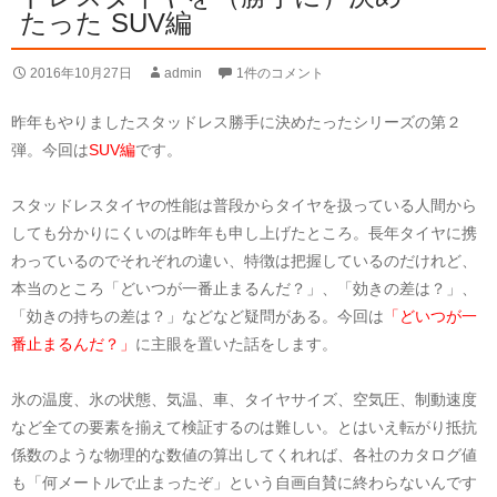
たった SUV編
2016年10月27日
admin
1件のコメント
昨年もやりましたスタッドレス勝手に決めたったシリーズの第２
弾。今回は
SUV編
です。
スタッドレスタイヤの性能は普段からタイヤを扱っている人間から
しても分かりにくいのは昨年も申し上げたところ。長年タイヤに携
わっているのでそれぞれの違い、特徴は把握しているのだけれど、
本当のところ「どいつが一番止まるんだ？」、「効きの差は？」、
「効きの持ちの差は？」などなど疑問がある。今回は
「どいつが一
番止まるんだ？」
に主眼を置いた話をします。
氷の温度、氷の状態、気温、車、タイヤサイズ、空気圧、制動速度
など全ての要素を揃えて検証するのは難しい。とはいえ転がり抵抗
係数のような物理的な数値の算出してくれれば、各社のカタログ値
も「何メートルで止まったぞ」という自画自賛に終わらないんです