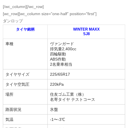
[/wc_column][/wc_row]
[wc_row][wc_column size=”one-half” position=”first”]
ダンロップ
タイヤ銘柄
WINTER MAXX
SJ8
車種
ヴァンガード
排気量2,400cc
四輪駆動
ABS作動
2名乗車相当
タイヤサイズ
225/65R17
タイヤ空気圧
220kPa
場所
住友ゴム工業（株）
名寄タイヤ テストコース
路面状況
氷盤
気温
-1〜-3℃