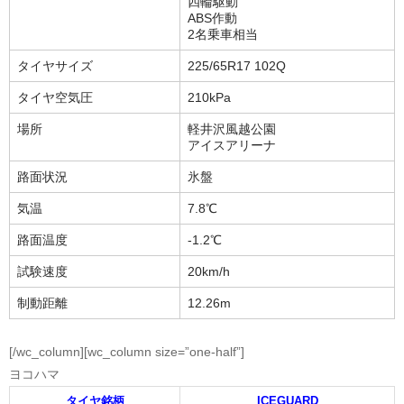
四輪駆動
ABS作動
2名乗車相当
タイヤサイズ
225/65R17 102Q
タイヤ空気圧
210kPa
場所
軽井沢風越公園
アイスアリーナ
路面状況
氷盤
気温
7.8℃
路面温度
-1.2℃
試験速度
20km/h
制動距離
12.26m
[/wc_column][wc_column size=”one-half”]
ヨコハマ
タイヤ銘柄
ICEGUARD