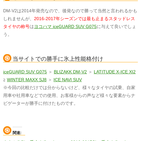
DM-V2は2014年発売なので、後発なので勝って当然と言われるかも
しれませんが、
2016-2017年シーズンでは最も止まるスタッドレス
タイヤの称号
は
ヨコハマ iceGUARD SUV G075
に与えて良いでしょ
う。
当サイトでの勝手に氷上性能格付け
iceGUARD SUV G075
＞
BLIZAKK DM-V2
＞
LATITUDE X-ICE XI2
≧
WINTER MAXX SJ8
＞
ICE NAVI SUV
※今回の比較だけでは分からないけど、様々なタイヤの試乗、自家
用車や社用車などでの使用、お客様からの声など様々な要素からナ
ビゲーターが勝手に付けたものです。
関連