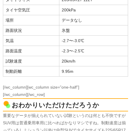
タイヤ空気圧
200kPa
場所
データなし
路面状況
氷盤
気温
-2.7〜-3.0℃
路面温度
-2.3〜-2.5℃
試験速度
20km/h
制動距離
9.95m
[/wc_column][wc_column size=”one-half”]
[/wc_column][/wc_row]
おわかりいただけただろうか
重要なデータが揃えられていない試験というのは何とも不快ですが
SUV用は普通乗用車用に比べればかなりマシですね。制動速度は揃
っているしミシュラン以外は中型SUVでタイヤサイズも225/65R17