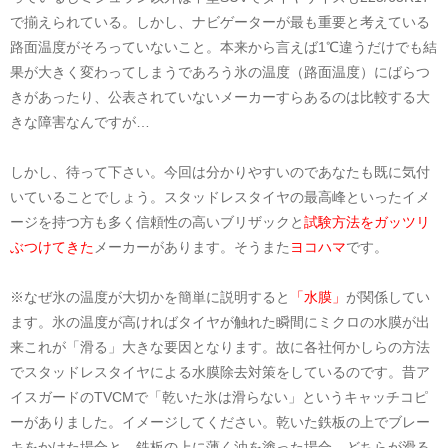
で揃えられている。しかし、ナビゲーターが最も重要と考えている
路面温度がそろっていないこと。本来から言えば1℃違うだけでも結
果が大きく変わってしまうであろう氷の温度（路面温度）にばらつ
きがあったり、公表されていないメーカーすらあるのは比較する大
きな障害なんですが…
しかし、待って下さい。今回は分かりやすいのであなたも既に気付
いていることでしょう。スタッドレスタイヤの最高峰といったイメ
ージを持つ方も多く信頼性の高いブリザックと
試験方法をガッツリ
ぶつけてきた
メーカーがあります。そうまた
ヨコハマ
です。
※なぜ氷の温度が大切かを簡単に説明すると
「水膜」
が関係してい
ます。氷の温度が高ければタイヤが触れた瞬間にミクロの水膜が出
来これが「滑る」大きな要因となります。故に各社何かしらの方法
でスタッドレスタイヤによる水膜除去対策をしているのです。昔ア
イスガードのTVCMで「乾いた氷は滑らない」というキャッチコピ
ーがありました。イメージしてください。乾いた鉄板の上でブレー
キをかけた場合と、鉄板の上に薄く油を塗った場合、どちらが滑る