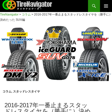
検
索
コ
TireNavigator
>
コラム
>
2016-2017年一番止まるスタッドレスタイヤを（勝手に）
メイン
ン
TireNavigator
決めたった SUV編
テ
メニュ
ン
ー
ツ
へ
ス
キ
ッ
プ
コラム
,
スタッドレスタイヤ
2016-2017年一番止まるスタッ
ドレスタイヤを（勝手に）決め