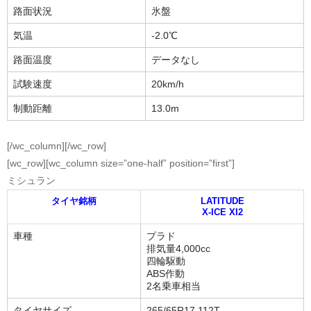
路面状況
氷盤
気温
-2.0℃
路面温度
データなし
試験速度
20km/h
制動距離
13.0m
[/wc_column][/wc_row]
[wc_row][wc_column size=”one-half” position=”first”]
ミシュラン
タイヤ銘柄
LATITUDE
X-ICE XI2
車種
プラド
排気量4,000cc
四輪駆動
ABS作動
2名乗車相当
タイヤサイズ
265/65R17 112T