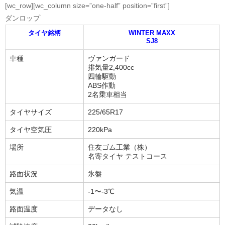
[wc_row][wc_column size=”one-half” position=”first”]
ダンロップ
タイヤ銘柄
WINTER MAXX
SJ8
車種
ヴァンガード
排気量2,400cc
四輪駆動
ABS作動
2名乗車相当
タイヤサイズ
225/65R17
タイヤ空気圧
220kPa
場所
住友ゴム工業（株）
名寄タイヤ テストコース
路面状況
氷盤
気温
-1〜-3℃
路面温度
データなし