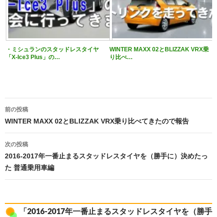
・ミシュランのスタッドレスタイヤ
WINTER MAXX 02とBLIZZAK VRX乗
「X-Ice3 Plus」の…
り比べ…
投
前の投稿
稿
WINTER MAXX 02とBLIZZAK VRX乗り比べてきたので報告
ナ
ビ
ゲ
次の投稿
ー
2016-2017年一番止まるスタッドレスタイヤを（勝手に）決めたっ
シ
た 普通乗用車編
ョ
ン
「2016-2017年一番止まるスタッドレスタイヤを（勝手