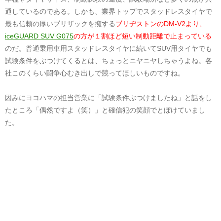
通しているのである。しかも、業界トップでスタッドレスタイヤで
最も信頼の厚いブリザックを擁する
ブリヂストンのDM-V2より、
iceGUARD SUV G075
の方が１割ほど短い制動距離で止まっている
のだ。普通乗用車用スタッドレスタイヤに続いてSUV用タイヤでも
試験条件をぶつけてくるとは、ちょっとニヤニヤしちゃうよね。各
社このくらい闘争心むき出しで競ってほしいものですね。
因みにヨコハマの担当営業に「試験条件ぶつけましたね」と話をし
たところ「偶然ですよ（笑）」と確信犯の笑顔でとぼけていまし
た。