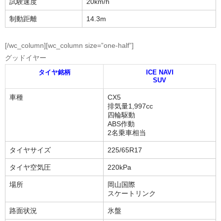
試験速度
20km/h
制動距離
14.3m
[/wc_column][wc_column size=”one-half”]
グッドイヤー
タイヤ銘柄
ICE NAVI
SUV
車種
CX5
排気量1,997cc
四輪駆動
ABS作動
2名乗車相当
タイヤサイズ
225/65R17
タイヤ空気圧
220kPa
場所
岡山国際
スケートリンク
路面状況
氷盤