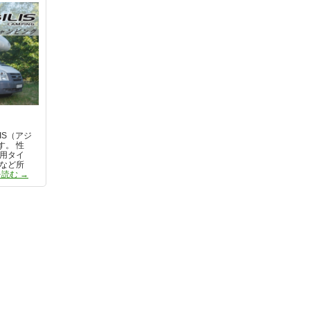
IS（アジ
す。 性
専用タイ
棚など所
AGILIS CAMPING（アジリス）
を読む
→