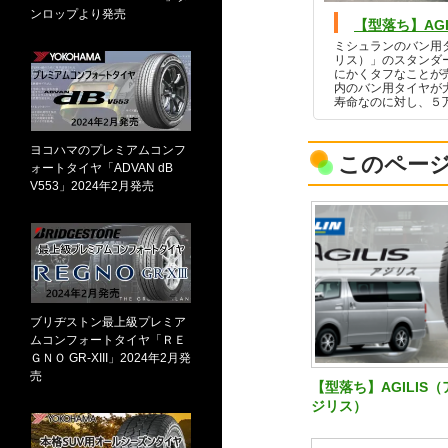
ンロップより発売
【型落ち】AG
ミシュランのバン用タ
リス）」のスタンダー
にかくタフなことが
内のバン用タイヤが大
寿命なのに対し、５万
ヨコハマのプレミアムコンフ
このペー
ォートタイヤ「ADVAN dB
V553」2024年2月発売
ブリヂストン最上級プレミア
ムコンフォートタイヤ「ＲＥ
ＧＮＯ GR-XIII」2024年2月発
売
【型落ち】AGILIS（
ジリス）