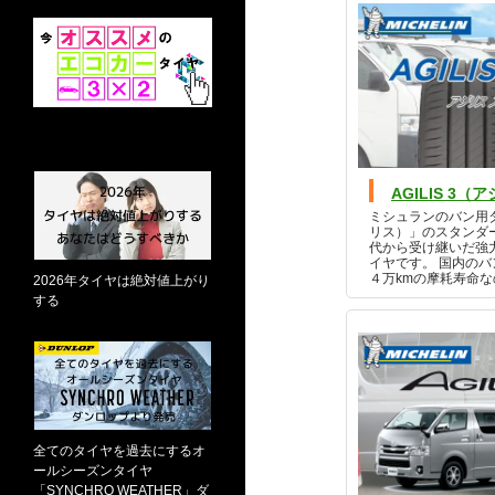
AGILIS 3
ミシュランのバン用タ
リス）」のスタンダー
代から受け継いだ強
イヤです。 国内のバ
４万kmの摩耗寿命な
2026年タイヤは絶対値上がり
する
全てのタイヤを過去にするオ
ールシーズンタイヤ
「SYNCHRO WEATHER」ダ