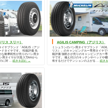
（アジリス スリー）
AGILIS CAMPING（アジリス）
イヤブランド「AGILIS（アジ
ミシュランのバン用タイヤブランド「AGIL
ドタイヤです。 性能評価 先
リス）」のキャンピングカー専用タイヤで
力な耐摩耗性が売りのバン用タ
能評価 強靭さが売りのキャンピングカー
ン用タイヤが大抵３万kmから
ヤです。 備え付けのキッチンやベッドや
AGILIS 3（アジリス スリー）
のに対 …
続きを読む
→
有するだけでテンションの上がる …
続き