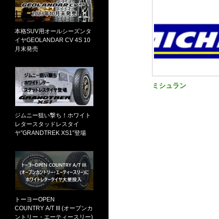
本格SUV用オールシーズンタ
イヤGEOLANDAR CV 4S 10
月末発売
ミシュラン
ジムニー狙い撃ち！ホワイト
レタースタッドレスタイ
ヤ”GRANDTREK XS1″登場
トーヨーOPEN
COUNTRY A/T III (オープンカ
ントリー・エーティースリー)