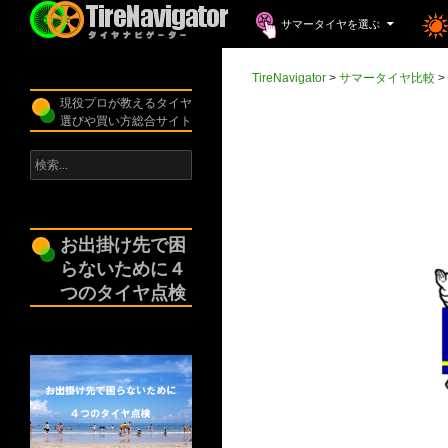
コンテンツへスキップ
検
サマータイヤを選ぶ
索
TireNavigator
TireNavigator
>
サマータイヤ比較
>
現役プロが教えるタイヤ
選びや買い方総合サイト
検
索:
お出掛け先で困
らないために４
つのタイヤ点検