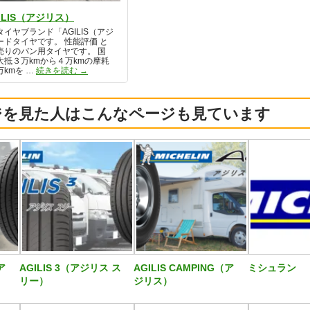
ILIS（アジリス）
イヤブランド「AGILIS（アジ
ドタイヤです。 性能評価 と
売りのバン用タイヤです。 国
抵３万kmから４万kmの摩耗
【型落ち】AGILIS（アジリス）
kmを …
続きを読む
→
ジを見た人はこんなページも見ています
ア
AGILIS 3（アジリス ス
AGILIS CAMPING（ア
ミシュラン
リー）
ジリス）