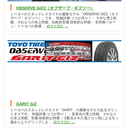
OBSERVE GIZ2（オブザーブ・ギズツー）
トーヨーのスタッドレスタイヤの最新モデル「OBSERVE GIZ2（オブ
ザーブ・ギズツー）」です。 性能評価 ココが売り！： 十分な雪上性
能、それなりの氷上性能、比較的安価 技術的な特徴： 非対称パター
OBSERVE GIZ2（オブザーブ・ギズツー
ン：トーヨーの普通 …
続きを読む
→
GARIT GIZ
トーヨーのスタッドレスタイヤ「GARIT」の最新モデルであるガリッ
トギズです。 性能評価 ココが売り！： 及第点の雪上性能、それなり
の氷上性能、安価 技術的な特徴： ➀配合された鬼クルミ殻による引っ
GARIT GIZ
掻きによりグリップしま …
続きを読む
→