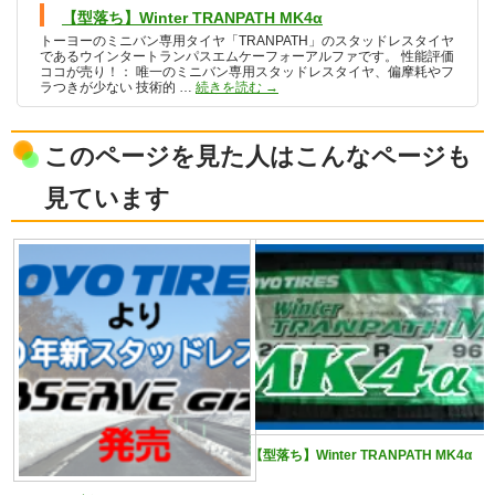
【型落ち】Winter TRANPATH MK4α
トーヨーのミニバン専用タイヤ「TRANPATH」のスタッドレスタイヤ
であるウインタートランパスエムケーフォーアルファです。 性能評価
ココが売り！： 唯一のミニバン専用スタッドレスタイヤ、偏摩耗やフ
【型落ち】Winter TRANPATH MK4α
ラつきが少ない 技術的 …
続きを読む
→
このページを見た人はこんなページも
見ています
【型落ち】Winter TRANPATH MK4α