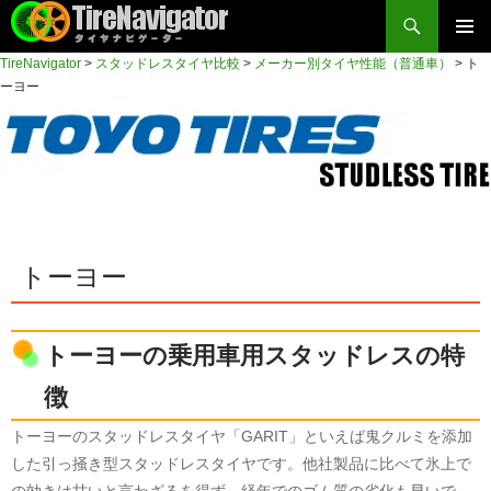
検
索
コ
TireNavigator
>
スタッドレスタイヤ比較
>
メーカー別タイヤ性能（普通車）
>
ト
メイン
ン
TireNavigator
ーヨー
テ
メニュ
ン
ー
ツ
へ
ス
キ
ッ
トーヨー
プ
トーヨーの乗用車用スタッドレスの特
徴
トーヨーのスタッドレスタイヤ「GARIT」といえば鬼クルミを添加
した引っ掻き型スタッドレスタイヤです。他社製品に比べて氷上で
の効きは甘いと言わざるを得ず、経年でのゴム質の劣化も早いで