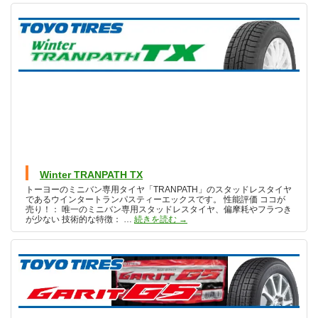
Winter TRANPATH TX
トーヨーのミニバン専用タイヤ「TRANPATH」のスタッドレスタイヤ
であるウインタートランパスティーエックスです。 性能評価 ココが
売り！： 唯一のミニバン専用スタッドレスタイヤ、偏摩耗やフラつき
Winter TRANPATH TX
が少ない 技術的な特徴： …
続きを読む
→