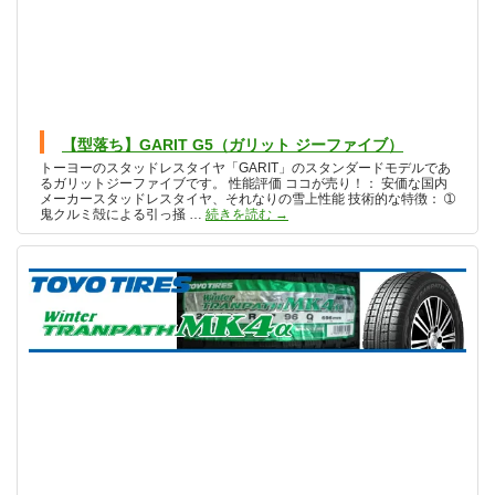
【型落ち】GARIT G5（ガリット ジーファイブ）
トーヨーのスタッドレスタイヤ「GARIT」のスタンダードモデルであ
るガリットジーファイブです。 性能評価 ココが売り！： 安価な国内
メーカースタッドレスタイヤ、それなりの雪上性能 技術的な特徴： ➀
【型落ち】GARIT G5（ガリット 
鬼クルミ殻による引っ掻 …
続きを読む
→