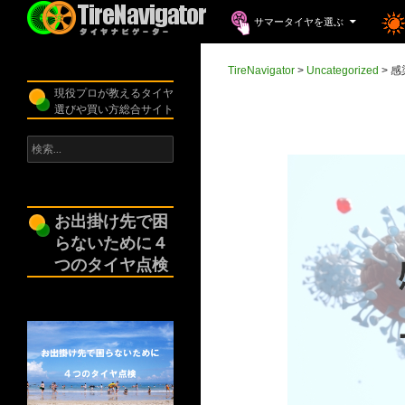
コンテンツへスキップ
検
サマータイヤを選ぶ
索
TireNavigator
TireNavigator
>
Uncategorized
>
感
現役プロが教えるタイヤ
選びや買い方総合サイト
検
索:
お出掛け先で困
らないために４
つのタイヤ点検