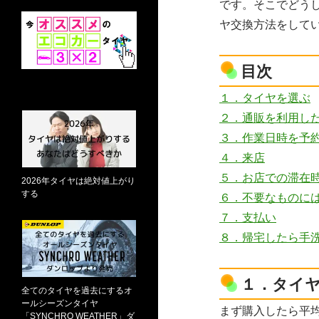
です。そこでどう
ヤ交換方法をして
目次
１．タイヤを選ぶ
２．通販を利用し
３．作業日時を予
４．来店
５．お店での滞在
2026年タイヤは絶対値上がり
する
６．不要なものに
７．支払い
８．帰宅したら手
１．タイ
全てのタイヤを過去にするオ
ールシーズンタイヤ
まず購入したら平
「SYNCHRO WEATHER」ダ