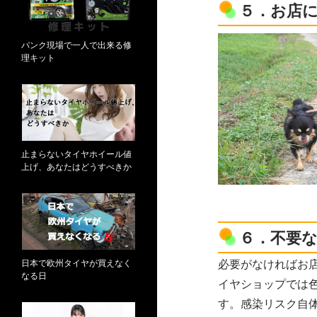
５．お店
パンク現場で一人で出来る修
理キット
止まらないタイヤホイール値
上げ、あなたはどうすべきか
６．不要
日本で欧州タイヤが買えなく
必要がなければお
なる日
イヤショップでは
す。感染リスク自