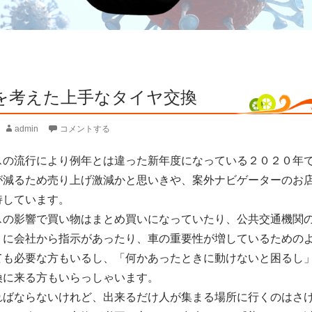
を考えた上手なタイヤ交換
admin
コメントする
スの流行により例年とは違った新年度になっている２０２０年
が減るため売り上げ激減かと思いきや、案外ナビゲーターのお
持しています。
スの影響で買い物はまとめ買いになっていたり、公共交通機関
うに会社から指示があったり、車の重要性が増しているための
ても必要な方もいるし、「何かあったときに動けないと困るし
換に来る方もいらっしゃいます。
ればならないけれど、出来るだけ人が集まる場所に行くのはさ