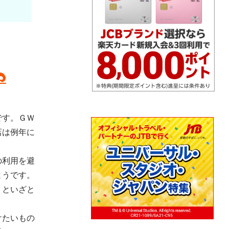
です。ＧＷ
店は例年に
の利用を避
ようです。
」といざと
けたいもの