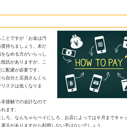
い
ることですが「お金は汚
再度持ちましょう。未だ
指をなめる方がいらっし
も抵抗がありますが、こ
更に配慮が必要です。
なら自分と店員さんくら
でリスクは低くなりま
ら非接触での会計なので
られます。
にしろ、なんちゃらペイにしろ、お店によっては６月までキャ
ト還元がありますから利用しない手はないでしょう。