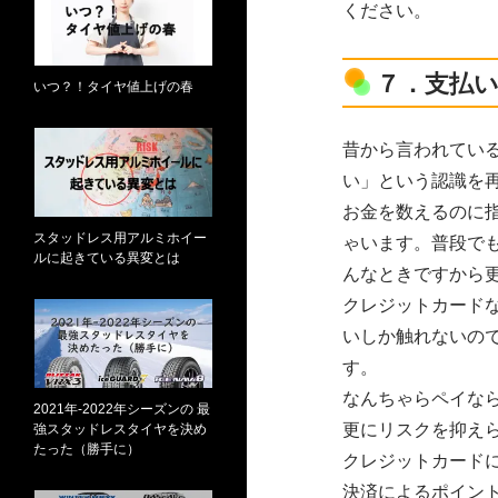
ください。
７．支払
いつ？！タイヤ値上げの春
昔から言われてい
い」という認識を
お金を数えるのに
スタッドレス用アルミホイー
ゃいます。普段で
ルに起きている異変とは
んなときですから
クレジットカード
いしか触れないの
す。
なんちゃらペイな
2021年-2022年シーズンの 最
更にリスクを抑え
強スタッドレスタイヤを決め
たった（勝手に）
クレジットカード
決済によるポイン