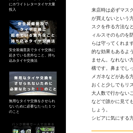
にホワイトレタータイヤ大量
投入
来店時は必ずマス
が買えないという
スクを作る方法な
ィルスそのものを
らは守ってくれま
安全装備普及でタイヤ交換に
的な効果もあるよ
起きている意外なこと、持ち
ません。なれない
込みタイヤ交換法
構です。鼻までし
メガネなどがある
おくと少しでもリ
大人数で行かない
無用なタイヤ交換をさせられ
などで誰かに見て
ないために必要なたった１つ
しょう。
のこと
シビアに気にする