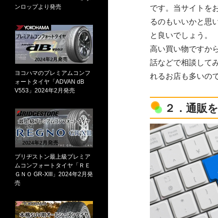
ンロップより発売
です。当サイトを
るのもいいかと思
と良いでしょう。
高い買い物ですか
話などで相談して
ヨコハマのプレミアムコンフ
れるお店も多いの
ォートタイヤ「ADVAN dB
V553」2024年2月発売
２．通販
ブリヂストン最上級プレミア
ムコンフォートタイヤ「ＲＥ
ＧＮＯ GR-XIII」2024年2月発
売