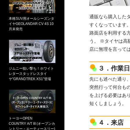
通販なら購入した
本格SUV用オールシーズンタ
イヤGEOLANDAR CV 4S 10
すくなっています
月末発売
路面店を利用する
う。 ※タイヤは
店に無理を言って
３．作業
ジムニー狙い撃ち！ホワイト
レタースタッドレスタイ
先にも述べた通り
ヤ”GRANDTREK XS1″登場
突然行って何台も
を上げる必要はあ
短くしましょう。
トーヨーOPEN
４．来店
COUNTRY A/T III (オープンカ
ントリー・エーティースリー)