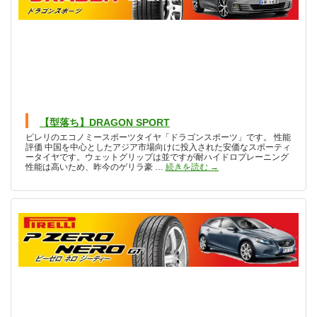
【型落ち】DRAGON SPORT
ピレリのエコノミースポーツタイヤ「ドラゴンスポーツ」です。 性能
評価 中国を中心としたアジア市場向けに投入された安価なスポーティ
ータイヤです。ウェットグリップは並ですが耐ハイドロプレーニング
【型落ち】DRAGON SPOR
性能は高いため、昨今のゲリラ豪 …
続きを読む
→