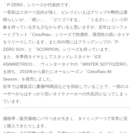
「P-ZERO」シリーズが代表的です。
一昔前はスポーツ志向が強く、ピレリといえばグリップや剛性は素
晴らしいが、「硬い」、「ゴツゴツする」、「うるさい」という印
象を持っている方も少なからずいると思いますが、近年はコンフォ
ートブランド「CintuRato」シリーズで快適性、環境性の高いタイヤ
をリリースしています。またSUV用にはフラッグシップの「P-
ZERO SUV」と「SCORPION」シリーズを持っています。
また、冬季用タイヤとしてスタッドレスタイヤ「ICE
ASIMMETRICO」、ウィンタータイヤの「WINTER SOTTOZERO」
を持ち、2015年から新たにオールシーズン「CintuRato All
Season」を発売しました。
近年では量販店に廉価PB商品などを供給していることで、一部のユ
ーザーからはすっかり安いタイヤメーカーの代名詞となってしまっ
ています。
価格帯；販売価格にバラつきが大きく、タイミング一つで非常に安
く購入できたりします。