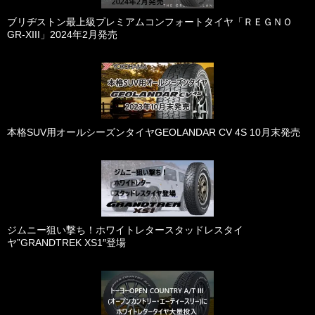
ブリヂストン最上級プレミアムコンフォートタイヤ「ＲＥＧＮＯ
GR-XIII」2024年2月発売
本格SUV用オールシーズンタイヤGEOLANDAR CV 4S 10月末発売
ジムニー狙い撃ち！ホワイトレタースタッドレスタイ
ヤ”GRANDTREK XS1″登場