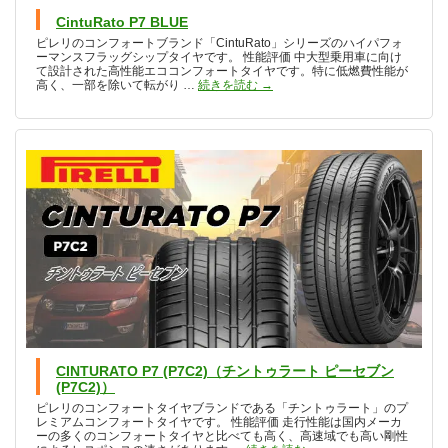
CintuRato P7 BLUE
ピレリのコンフォートブランド「CintuRato」シリーズのハイパフォ
ーマンスフラッグシップタイヤです。 性能評価 中大型乗用車に向け
て設計された高性能エココンフォートタイヤです。特に低燃費性能が
CintuRato P7 BLUE
高く、一部を除いて転がり …
続きを読む
→
CINTURATO P7 (P7C2)（チントゥラート ピーセブン
(P7C2)）
ピレリのコンフォートタイヤブランドである「チントゥラート」のプ
レミアムコンフォートタイヤです。 性能評価 走行性能は国内メーカ
ーの多くのコンフォートタイヤと比べても高く、高速域でも高い剛性