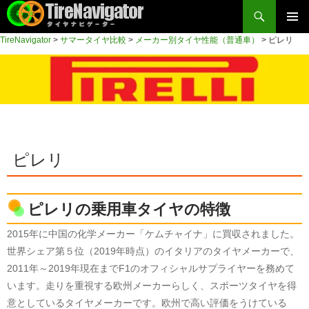
検
索
コ
TireNavigator
>
サマータイヤ比較
>
メーカー別タイヤ性能（普通車）
>
ピレリ
メイン
ン
TireNavigator
テ
メニュ
ン
ー
ツ
へ
ス
キ
ピレリ
ッ
プ
ピレリの乗用車タイヤの特徴
2015年に中国の化学メーカー「ケムチャイナ」に買収されました。
世界シェア第５位（2019年時点）のイタリアのタイヤメーカーで、
2011年～2019年現在までF1のオフィシャルサプライヤーを務めて
います。走りを重視する欧州メーカーらしく、スポーツタイヤを得
意としているタイヤメーカーです。欧州で高い評価をうけている