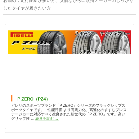
お勧め；走行距離が多い方、安価ながらに欧州メーカーのしっかり
したタイヤが履きたい方
P ZERO（PZ4）
ピレリのスポーツブランド「P ZERO」シリーズのフラッグシップス
ポーツタイヤです。 性能評価 より高馬力化、高速化のすすむプレス
テージカーに対応すべく改良された新世代の「P ZERO」です。高い
P ZERO（PZ4）
グリップ性 …
続きを読む
→