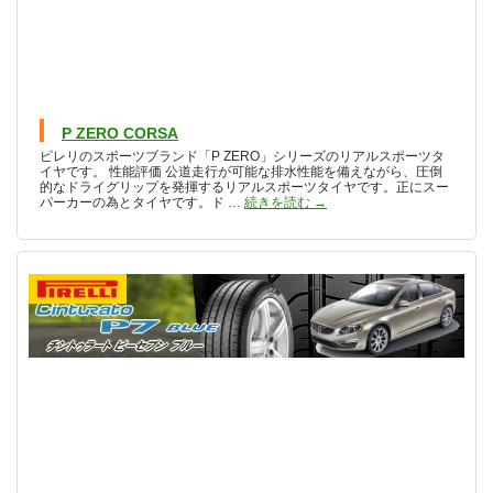
P ZERO CORSA
ピレリのスポーツブランド「P ZERO」シリーズのリアルスポーツタ
イヤです。 性能評価 公道走行が可能な排水性能を備えながら、圧倒
的なドライグリップを発揮するリアルスポーツタイヤです。正にスー
P ZERO CORSA
パーカーの為とタイヤです。ド …
続きを読む
→