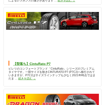
CINTURATO P7 (P7
によるレスポンスの速さがあります …
続きを読む
→
【型落ち】CintuRato P7
ピレリのコンフォートブランド「CintuRato」シリーズのプレミアム
タイヤです。一部サイズを除きCINTURATO P7 (P7C2)へ移行されて
いきますが、P7C2はサイズラインナップも少なく2021年時点ではま
【型落ち】CintuRato P7
だま …
続きを読む
→