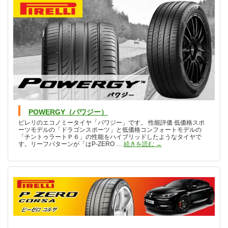
POWERGY（パワジー）
ピレリのエコノミータイヤ「パワジー」です。 性能評価 低価格スポ
ーツモデルの「ドラゴンスポーツ」と低価格コンフォートモデルの
「チントゥラートＰ６」の性能をハイブリッドしたようなタイヤで
POWERGY（パワジー）
す。リーフパターンが「はP-ZERO …
続きを読む
→