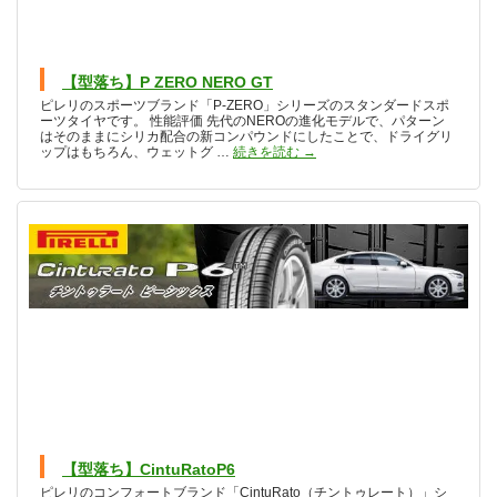
【型落ち】P ZERO NERO GT
ピレリのスポーツブランド「P-ZERO」シリーズのスタンダードスポ
ーツタイヤです。 性能評価 先代のNEROの進化モデルで、パターン
はそのままにシリカ配合の新コンパウンドにしたことで、ドライグリ
【型落ち】P ZERO NERO GT
ップはもちろん、ウェットグ …
続きを読む
→
【型落ち】CintuRatoP6
ピレリのコンフォートブランド「CintuRato（チントゥレート）」シ