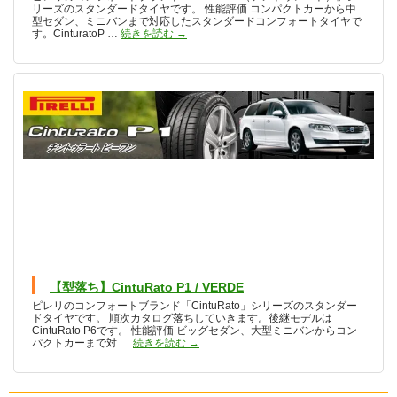
リーズのスタンダードタイヤです。 性能評価 コンパクトカーから中
型セダン、ミニバンまで対応したスタンダードコンフォートタイヤで
【型落ち】CintuRatoP6
す。CinturatoP …
続きを読む
→
【型落ち】CintuRato P1 / VERDE
ピレリのコンフォートブランド「CintuRato」シリーズのスタンダー
ドタイヤです。 順次カタログ落ちしていきます。後継モデルは
CintuRato P6です。 性能評価 ビッグセダン、大型ミニバンからコン
【型落ち】CintuRato P1 / VERDE
パクトカーまで対 …
続きを読む
→