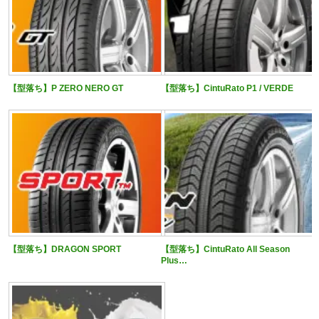
【型落ち】P ZERO NERO GT
【型落ち】CintuRato P1 / VERDE
【型落ち】DRAGON SPORT
【型落ち】CintuRato All Season
Plus…