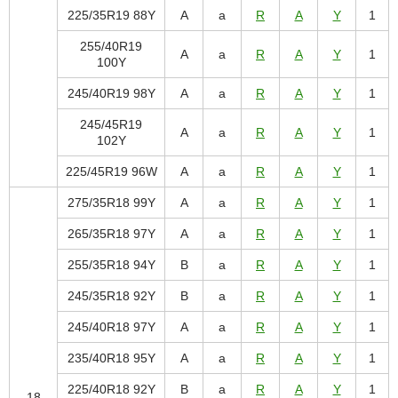
225/35R19 88Y
A
a
R
A
Y
1
255/40R19
A
a
R
A
Y
1
100Y
245/40R19 98Y
A
a
R
A
Y
1
245/45R19
A
a
R
A
Y
1
102Y
225/45R19 96W
A
a
R
A
Y
1
275/35R18 99Y
A
a
R
A
Y
1
265/35R18 97Y
A
a
R
A
Y
1
255/35R18 94Y
B
a
R
A
Y
1
245/35R18 92Y
B
a
R
A
Y
1
245/40R18 97Y
A
a
R
A
Y
1
235/40R18 95Y
A
a
R
A
Y
1
225/40R18 92Y
B
a
R
A
Y
1
18