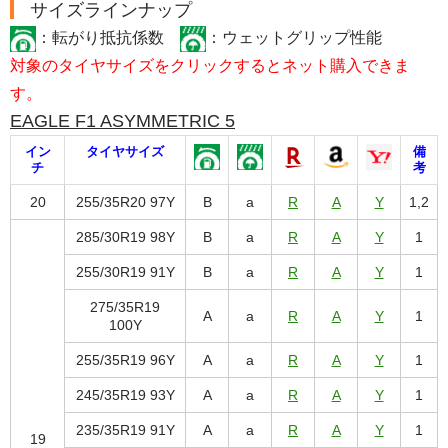
サイズラインナップ
：転がり抵抗係数
：ウェットグリップ性能
対象のタイヤサイズをクリックするとネット購入できま
す。
EAGLE F1 ASYMMETRIC 5
イン
タイヤサイズ
備
チ
考
20
255/35R20 97Y
B
a
R
A
Y
1,2
285/30R19 98Y
B
a
R
A
Y
1
255/30R19 91Y
B
a
R
A
Y
1
275/35R19
A
a
R
A
Y
1
100Y
255/35R19 96Y
A
a
R
A
Y
1
245/35R19 93Y
A
a
R
A
Y
1
235/35R19 91Y
A
a
R
A
Y
1
19