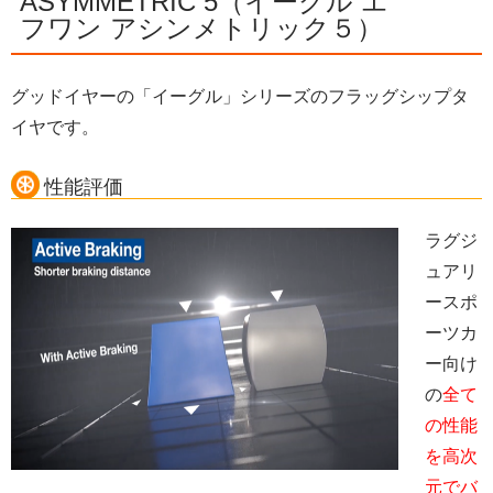
ASYMMETRIC 5（イーグル エ
フワン アシンメトリック５）
グッドイヤーの「イーグル」シリーズのフラッグシップタ
イヤです。
性能評価
ラグジ
ュアリ
ースポ
ーツカ
ー向け
の
全て
の性能
を高次
元でバ