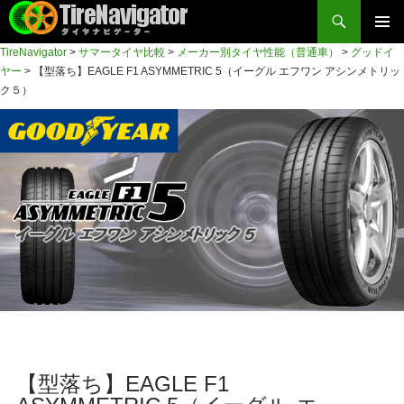
検
索
コ
TireNavigator
>
サマータイヤ比較
>
メーカー別タイヤ性能（普通車）
>
グッドイ
メイン
ン
TireNavigator
ヤー
>
【型落ち】EAGLE F1 ASYMMETRIC 5（イーグル エフワン アシンメトリッ
テ
メニュ
ク５）
ン
ー
ツ
へ
ス
キ
ッ
プ
【型落ち】EAGLE F1