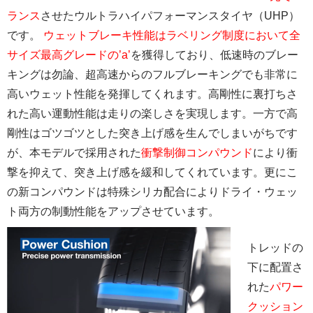
ランス
させたウルトラハイパフォーマンスタイヤ（UHP）
です。
ウェットブレーキ性能はラベリング制度において全
サイズ最高グレードの’a’
を獲得しており、低速時のブレー
キングは勿論、超高速からのフルブレーキングでも非常に
高いウェット性能を発揮してくれます。高剛性に裏打ちさ
れた高い運動性能は走りの楽しさを実現します。一方で高
剛性はゴツゴツとした突き上げ感を生んでしまいがちです
が、本モデルで採用された
衝撃制御コンパウンド
により衝
撃を抑えて、突き上げ感を緩和してくれています。更にこ
の新コンパウンドは特殊シリカ配合によりドライ・ウェッ
ト両方の制動性能をアップさせています。
トレッドの
下に配置さ
れた
パワー
クッション