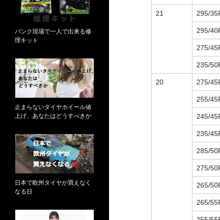
21
295/35
295/40
パンク現場で一人で出来る修
理キット
275/45
235/50
20
275/45
255/45
止まらないタイヤホイール値
上げ、あなたはどうすべきか
245/45
235/45
285/50
275/50
日本で欧州タイヤが買えなく
265/50
なる日
265/55
255/55