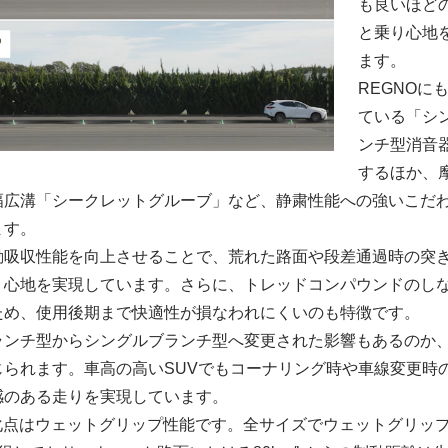
も良いほど
と乗り心地
ます。
REGNOに
ている「シ
ンチ型消音
するほか、
幅広溝「シークレットグルーブ」など、静粛性能への強いこだ
ます。
動吸収性能を向上させることで、荒れた路面や段差通過時の突
り心地を実現しています。さらに、トレッドコンパウンドのし
ため、使用後期まで快適性が損なわれにくいのも特徴です。
ランチ型からシングルブランチ型へ変更された影響もあるのか
じられます。車高の高いSUVでもコーナリング時や車線変更時
感のある走りを実現しています。
進化点はウェットグリップ性能です。全サイズでウェットグリッ