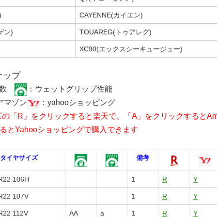
)
CAYENNE(カイエン)
ゲン)
TOUAREG(トゥアレグ)
XC90(エックスシーキュージュー)
ナップ
係数
：ウェットグリップ性能
アマゾン
：yahooショッピング
の「R」をクリックすると楽天で、「A」をクリックするとAma
るとYahooショッピングで購入できます
タイヤサイズ
備考
R22 106H
1
R
Y
R22 107V
1
R
Y
R22 112V
AA
a
1
R
Y