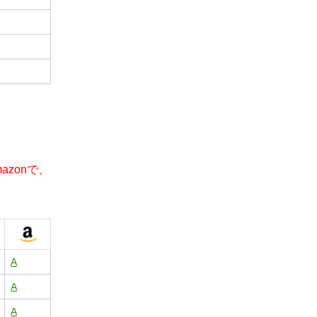
zonで、
A
A
A