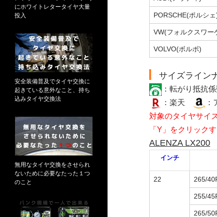
にホワイトレタータイヤ大量
PORSCHE(ポルシェ
投入
VW(フォルクスワー
VOLVO(ボルボ)
サイズライン
安全装備普及でタイヤ交換に
：転がり抵抗
起きている意外なこと、持ち
込みタイヤ交換法
：楽天
：
対象のタイヤサイズ
「Y」をクリックす
ALENZA LX200
インチ
無用なタイヤ交換をさせられ
ないために必要なたった１つ
22
265/40
のこと
255/45
265/50