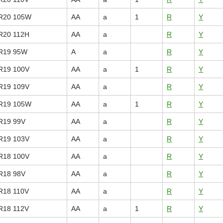
R20 105W
AA
a
1
R
Y
R20 112H
AA
a
R
Y
R19 95W
A
a
R
Y
R19 100V
AA
a
1
R
Y
R19 109V
AA
a
R
Y
R19 105W
AA
a
1
R
Y
R19 99V
AA
a
R
Y
R19 103V
AA
a
R
Y
R18 100V
AA
a
R
Y
R18 98V
AA
a
R
Y
R18 110V
AA
a
R
Y
R18 112V
AA
a
1
R
Y