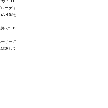
LX100
グレーディ
上の性能を
路でSUV
ユーザーに
には適して