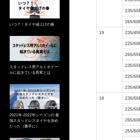
235/55
265/60
いつ？！タイヤ値上げの春
19
235/45
225/50
265/55
235/55
スタッドレス用アルミホイー
ルに起きている異変とは
225/55
235/60
18
235/55
225/55
2021年-2022年シーズンの 最
265/60
強スタッドレスタイヤを決め
たった（勝手に）
255/60