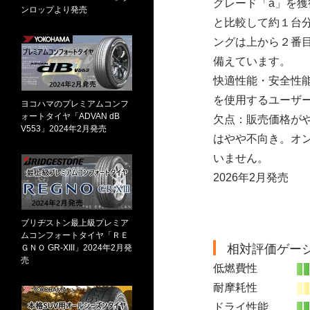
グレード「a」を獲
ンロップより発売
と比較して約１台
ングは上から２番
備えています。
快適性能・安全性
を使用するユーザ
ヨコハマのプレミアムコンフ
ォートタイヤ「ADVAN dB
欠点：販売価格が
V553」2024年2月発売
はやや不向き。オ
いません。
2026年2月発売
ブリヂストン最上級プレミア
ムコンフォートタイヤ「ＲＥ
相対評価ゲー
ＧＮＯ GR-XIII」2024年2月発
売
低燃費性
耐摩耗性
ドライ性能