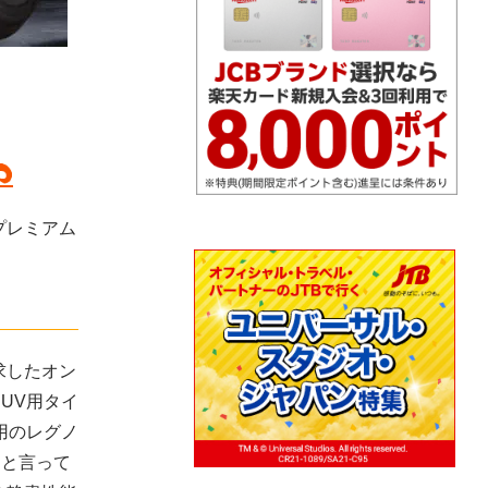
プレミアム
求したオン
UV用タイ
用のレグノ
）と言って