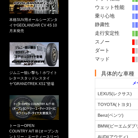
ウェット性能
乗り心地
本格SUV用オールシーズンタ
静粛性
イヤGEOLANDAR CV 4S 10
月末発売
走行安定性
スノー
ダート
マッド
ジムニー狙い撃ち！ホワイト
具体的な車種
レタースタッドレスタイ
メ
ヤ”GRANDTREK XS1″登場
LEXUS(レクサス)
TOYOTA(トヨタ)
Benz(ベンツ)
トーヨーOPEN
BMW(ビーエムダブ
COUNTRY A/T III (オープンカ
AUDI(アウディ)
ントリー・エーティースリー)