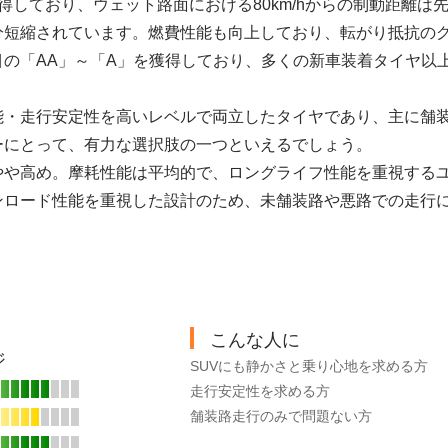
得しており、ウェット路面における80km/hからの制動距離は先代
分短縮されています。燃費性能も向上しており、転がり抵抗の
目の「AA」～「A」を獲得しており、多くの新車装着タイヤ以
能・走行安定性を高いレベルで両立したタイヤであり、主に舗装
ーにとって、有力な選択肢の一つといえるでしょう。
やや高め。摩耗性能は平均的で、ロングライフ性能を重視する
ンロード性能を重視した設計のため、未舗装路や悪路での走行
こんな人に
ジ
SUVにも静かさと乗り心地を求める方
走行安定性を求める方
舗装路走行のみで問題ない方