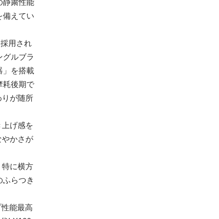
の静粛性能
を備えてい
も採用され
ングルブラ
器」を搭載
摩耗後期で
わりが随所
き上げ感を
なやかさが
、特に横方
のふらつき
プ性能最高