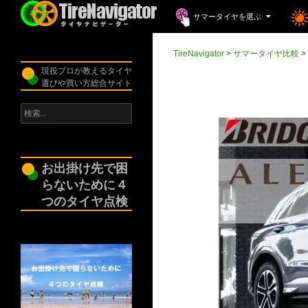
コンテンツへスキップ
検
サマータイヤを選ぶ
索
TireNavigator
TireNavigator
>
サマータイヤ比較
>
現役プロが教えるタイヤ
選びや買い方総合サイト
検
索:
お出掛け先で困
らないために４
つのタイヤ点検