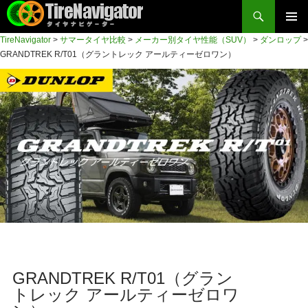
検
索
コ
TireNavigator
>
サマータイヤ比較
>
メーカー別タイヤ性能（SUV）
>
ダンロップ
>
メイン
ン
TireNavigator
GRANDTREK R/T01（グラントレック アールティーゼロワン）
テ
メニュ
ン
ー
ツ
へ
ス
キ
ッ
プ
GRANDTREK R/T01（グラン
トレック アールティーゼロワ