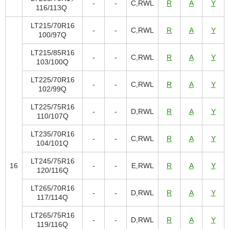
-
-
C,RWL
R
A
Y
116/113Q
LT215/70R16
-
-
C,RWL
R
A
Y
100/97Q
LT215/85R16
-
-
C,RWL
R
A
Y
103/100Q
LT225/70R16
-
-
C,RWL
R
A
Y
102/99Q
LT225/75R16
-
-
D,RWL
R
A
Y
110/107Q
LT235/70R16
-
-
C,RWL
R
A
Y
104/101Q
LT245/75R16
16
-
-
E,RWL
R
A
Y
120/116Q
LT265/70R16
-
-
D,RWL
R
A
Y
117/114Q
LT265/75R16
-
-
D,RWL
R
A
Y
119/116Q