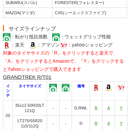
SUBARU(スバル)
FORESTER(フォレスター)
MAZDA(マツダ)
CX5(シーエックスファイブ)
サイズラインナップ
：転がり抵抗係数
：ウェットグリップ性能
：楽天
：アマゾン
：yahooショッピング
対象のタイヤサイズの「R」をクリックすると楽天で、
「A」をクリックするとAmazonで、「Y」をクリックする
とYahooショッピングで購入できます
GRANDTREK R/T01
イ
タイヤサイズ
備考
ン
チ
35x12.50R20LT
-
-
D,RWL
R
A
Y
121Q
20
LT275/55R20
-
-
D
R
A
Y
115/112Q