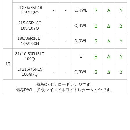
LT285/75R16
-
-
C,RWL
R
A
Y
116/113Q
215/65R16C
-
-
C,RWL
R
A
Y
109/107Q
185/85R16LT
-
-
D,RWL
R
A
Y
105/103N
31x10.50R15LT
-
-
E
R
A
Y
109Q
15
LT215/75R15
-
-
C,RWL
R
A
Y
100/97Q
備考C～E．ロードレンジです。
備考RWL．片側レイズドホワイトレタータイヤです。