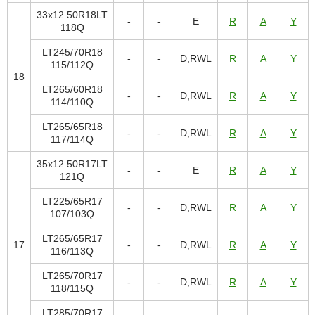
33x12.50R18LT
-
-
E
R
A
Y
118Q
LT245/70R18
-
-
D,RWL
R
A
Y
115/112Q
18
LT265/60R18
-
-
D,RWL
R
A
Y
114/110Q
LT265/65R18
-
-
D,RWL
R
A
Y
117/114Q
35x12.50R17LT
-
-
E
R
A
Y
121Q
LT225/65R17
-
-
D,RWL
R
A
Y
107/103Q
LT265/65R17
17
-
-
D,RWL
R
A
Y
116/113Q
LT265/70R17
-
-
D,RWL
R
A
Y
118/115Q
LT285/70R17