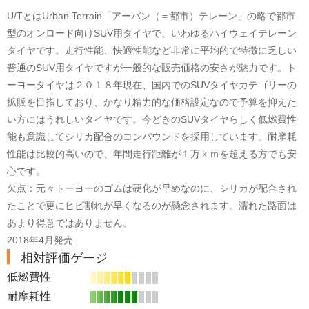
U/TとはUrban Terrain「アーバン（＝都市）テレーン」の略で都市
型のオンロード向けSUV用タイヤで、いわゆるハイウェイテレーン
タイヤです。走行性能、快適性能など非常に平均的で特徴に乏しい
普通のSUV用タイヤですが一般的な販売価格の安さが魅力です。ト
ーヨータイヤは２０１８年現在、国内でのSUVタイヤカテゴリーの
拡販を目指しており、かなり精力的な価格設定なので予算を抑えた
い方にはうれしいタイヤです。今どきのSUVタイヤらしく低燃費性
能も意識してシリカ配合のコンパウンドを採用しています。耐摩耗
性能は比較的高いので、年間走行距離が１万ｋｍを超える方でも安
心です。
欠点：元々トーヨーのゴムは硬化が早めなのに、シリカが配合され
たことで更にヒビ割れが早くなるのが懸念されます。濡れた路面は
あまり得意ではありません。
2018年4月発売
相対評価ゲージ
低燃費性
耐摩耗性