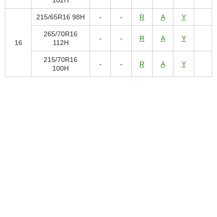
102H
215/65R16 98H
-
-
R
A
Y
265/70R16
-
-
R
A
Y
16
112H
215/70R16
-
-
R
A
Y
100H