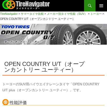
検
索
コ
TireNavigator
>
サマータイヤ比較
>
メーカー別タイヤ性能（SUV）
>
トーヨー
>
メイン
ン
TireNavigator
OPEN COUNTRY U/T（オープンカントリー ユーティー）
テ
メニュ
ン
ー
ツ
へ
ス
キ
ッ
OPEN COUNTRY U/T（オープ
プ
ンカントリー ユーティー）
トーヨーのSUV用ハイウエイテレーンタイヤ「OPEN COUNTRY
U/T plus（オープンカントリー ユーティー）」です。
性能評価