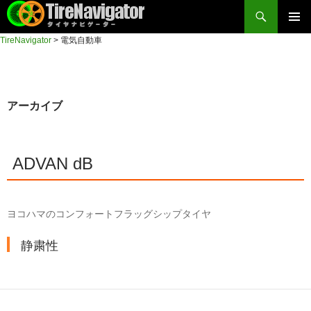
検
索
コ
TireNavigator
>
電気自動車
メイン
ン
TireNavigator
テ
メニュ
ン
ー
ツ
アーカイブ
へ
ス
キ
ADVAN dB
ッ
プ
ヨコハマのコンフォートフラッグシップタイヤ
静粛性