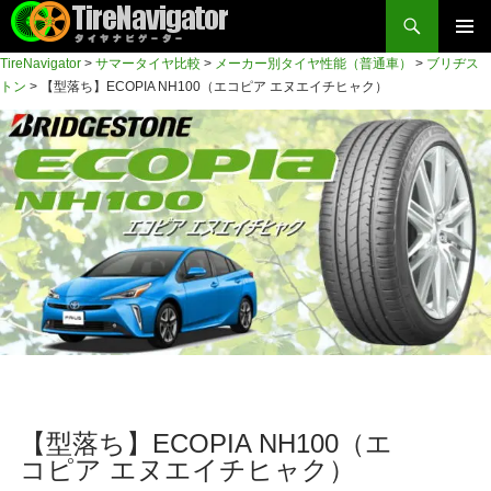
検
索
コ
TireNavigator
>
サマータイヤ比較
>
メーカー別タイヤ性能（普通車）
>
ブリヂス
メイン
ン
TireNavigator
トン
>
【型落ち】ECOPIA NH100（エコピア エヌエイチヒャク）
テ
メニュ
ン
ー
ツ
へ
ス
キ
ッ
プ
【型落ち】ECOPIA NH100（エ
コピア エヌエイチヒャク）