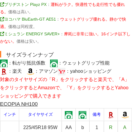
ブリヂストン Playz PX
：
運転がラク。快適性でも走行性でも優れ
る。
価格は高い。
ヨコハマ BluEarth-GT AE51
：
ウェットグリップ優れる。静かで快
適。
価格は同程度。
ミシュラン ENERGY SAVER+
：
摩耗に非常に強い。16インチ以下し
かない。
価格は安い。
サイズラインナップ
：転がり抵抗係数
：ウェットグリップ性能
：楽天
：アマゾン
：yahooショッピング
対象のタイヤサイズの「R」をクリックすると楽天で、「A」
をクリックするとAmazonで、「Y」をクリックするとYahoo
ショッピングで購入できます
ECOPIA NH100
インチ
タイヤサイズ
備考
225/45R18 95W
AA
b
1
R
A