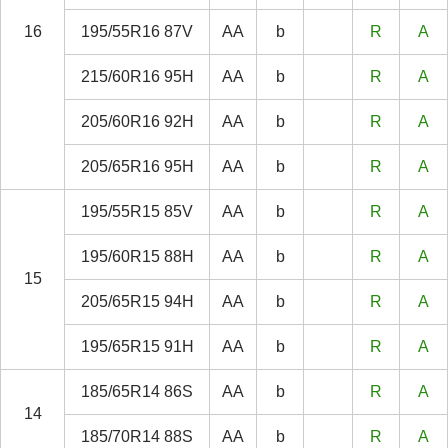
16
195/55R16 87V
AA
b
R
A
215/60R16 95H
AA
b
R
A
205/60R16 92H
AA
b
R
A
205/65R16 95H
AA
b
R
A
195/55R15 85V
AA
b
R
A
195/60R15 88H
AA
b
R
A
15
205/65R15 94H
AA
b
R
A
195/65R15 91H
AA
b
R
A
185/65R14 86S
AA
b
R
A
14
185/70R14 88S
AA
b
R
A