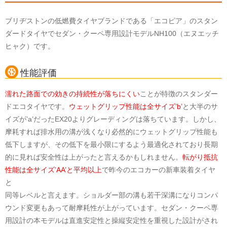
ブリヂストンの低燃費タイヤブランドである「エコピア」のスタン
ダードタイヤでセダン・クーペ専用設計モデルNH100（エヌエッチ
ヒャク）です。
性能評価
濡れた路面での効きの持続性が落ちにくい
ことが特徴のスタンダー
ドエコタイヤです。
ウェットグリップ性能は全サイズ’b’
と大半のサ
イズが’a’だったEX20よりグレーディングは落ちています。しかし、
摩耗すれば排水用の溝が浅くなり必然的にウェットグリップ性能も
低下しますが、その低下を最小限にするよう最適化されており長期
的に見れば安全性は上がったと言えるかもしれません。
転がり抵抗
性能は全サイズ’AA’と平均以上
で昨今のエコカーの新車装着タイヤ
と
同等レベルと言えます。ショルダー部の溝も若干深溝になりコンパ
ウンド変更もあって耐摩耗性が上がっています。セダン・クーペ専
用設計の本モデルは直進安定性と操縦安定性を重視した設計がされ