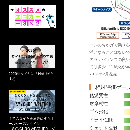
ーンのおかげで乗り心
満となることはないで
欠点：バランスの良い
ては多少ゴム硬化が早
2026年タイヤは絶対値上がり
2018年2月発売
する
相対評価ゲー
低燃費性
耐摩耗性
ゴム劣化
全てのタイヤを過去にするオ
ドライ性能
ールシーズンタイヤ
ウェット性能
「SYNCHRO WEATHER」ダ