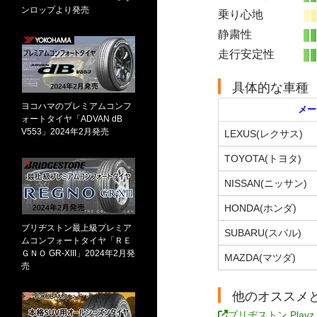
ンロップより発売
乗り心地
静粛性
走行安定性
具体的な車種
ヨコハマのプレミアムコンフ
メー
ォートタイヤ「ADVAN dB
V553」2024年2月発売
LEXUS(レクサス)
TOYOTA(トヨタ)
NISSAN(ニッサン)
HONDA(ホンダ)
ブリヂストン最上級プレミア
SUBARU(スバル)
ムコンフォートタイヤ「ＲＥ
ＧＮＯ GR-XIII」2024年2月発
MAZDA(マツダ)
売
他のオススメ
ブリヂストン Playz 