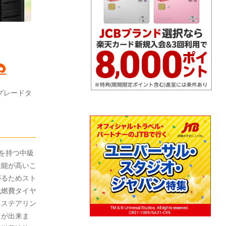
ルグレードタ
能を持つ中級
性能が高いこ
がるためスト
低燃費タイヤ
りステアリン
りが出来ま