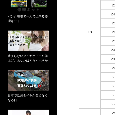
2
24
パンク現場で一人で出来る修
理キット
2
18
2
2
24
止まらないタイヤホイール値
23
上げ、あなたはどうすべきか
2
2
2
2
日本で欧州タイヤが買えなく
なる日
2
2