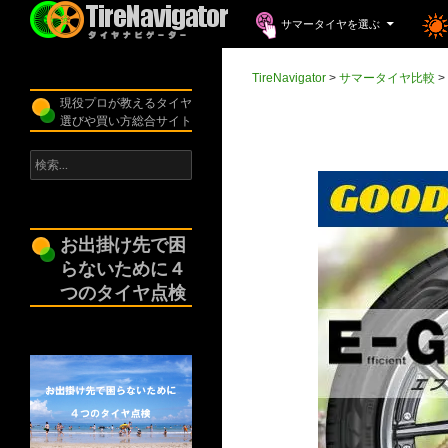
コンテンツへスキップ
検
サマータイヤを選ぶ
索
TireNavigator
TireNavigator
>
サマータイヤ比較
>
現役プロが教えるタイヤ
選びや買い方総合サイト
検
索:
お出掛け先で困
らないために４
つのタイヤ点検