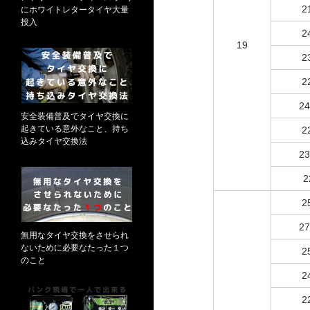
2
にホワイトレタータイヤ大量
投入
2
19
2
2
24
安全装備普及でタイヤ交換に
起きている意外なこと、持ち
2
込みタイヤ交換法
23
2
2
27
無用なタイヤ交換をさせられ
ないために必要なたった１つ
2
のこと
2
2