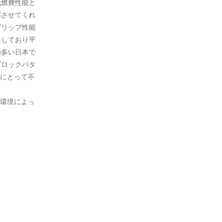
低燃費性能と
揮させてくれ
グリップ性能
得しており平
の多い日本で
ブロックパタ
にとって不
環境によっ