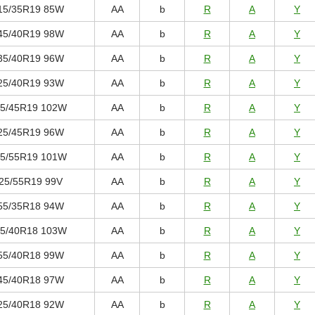
15/35R19 85W
AA
b
R
A
Y
45/40R19 98W
AA
b
R
A
Y
35/40R19 96W
AA
b
R
A
Y
25/40R19 93W
AA
b
R
A
Y
5/45R19 102W
AA
b
R
A
Y
25/45R19 96W
AA
b
R
A
Y
5/55R19 101W
AA
b
R
A
Y
25/55R19 99V
AA
b
R
A
Y
55/35R18 94W
AA
b
R
A
Y
5/40R18 103W
AA
b
R
A
Y
55/40R18 99W
AA
b
R
A
Y
45/40R18 97W
AA
b
R
A
Y
25/40R18 92W
AA
b
R
A
Y