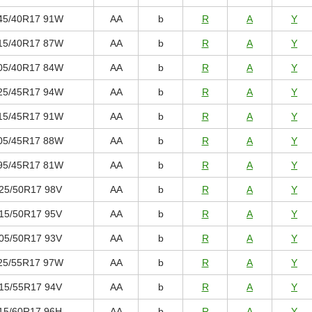
45/40R17 91W
AA
b
R
A
Y
15/40R17 87W
AA
b
R
A
Y
05/40R17 84W
AA
b
R
A
Y
25/45R17 94W
AA
b
R
A
Y
15/45R17 91W
AA
b
R
A
Y
05/45R17 88W
AA
b
R
A
Y
95/45R17 81W
AA
b
R
A
Y
25/50R17 98V
AA
b
R
A
Y
15/50R17 95V
AA
b
R
A
Y
05/50R17 93V
AA
b
R
A
Y
25/55R17 97W
AA
b
R
A
Y
15/55R17 94V
AA
b
R
A
Y
15/60R17 96H
AA
b
R
A
Y