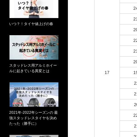
2
2
いつ？！タイヤ値上げの春
2
2
2
2
スタッドレス用アルミホイー
ルに起きている異変とは
17
1
2
2
2
2021年-2022年シーズンの 最
2
強スタッドレスタイヤを決め
たった（勝手に）
2
2