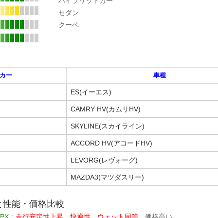
ハイブリッドカー
セダン
クーペ
カー
車種
ES(イーエス)
CAMRY HV(カムリHV)
SKYLINE(スカイライン)
ACCORD HV(アコードHV)
LEVORG(レヴォーグ)
MAZDA3(マツダスリー)
と性能・価格比較
PX
：
走行安定性上昇。快適性、ウェット同等。
価格高い。