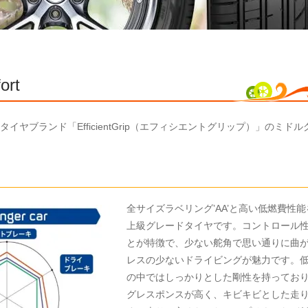
ort
イヤブランド「EfficientGrip（エフィシエントグリップ）」のミド
全サイズラベリング’AA’と高い低燃費性
上級グレードタイヤです。コントロール
とが特徴で、少ない舵角で思い通りに曲
レスの少ないドライビングが魅力です。
の中ではしっかりとした剛性を持ってお
グレスポンスが高く、キビキビとした走