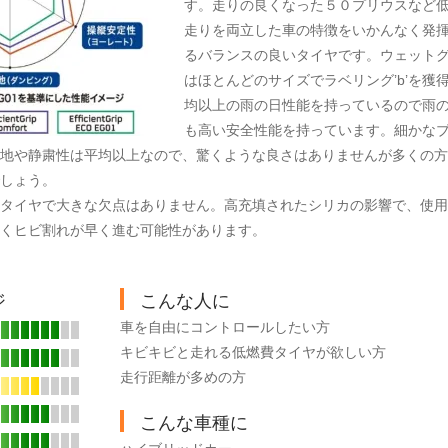
す。走りの良くなった５０プリウスなど
走りを両立した車の特徴をいかんなく発
るバランスの良いタイヤです。ウェット
はほとんどのサイズでラベリング’b’を獲
均以上の雨の日性能を持っているので雨
も高い安全性能を持っています。細かな
地や静粛性は平均以上なので、驚くような良さはありませんが多くの方
しょう。
タイヤで大きな欠点はありません。高充填されたシリカの影響で、使用
くヒビ割れが早く進む可能性があります。
ジ
こんな人に
車を自由にコントロールしたい方
キビキビと走れる低燃費タイヤが欲しい方
走行距離が多めの方
こんな車種に