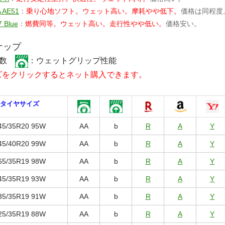
 AE51
：
乗り心地ソフト。ウェット高い。摩耗やや低下。
価格は同程度
 Blue
：
燃費同等。ウェット高い。走行性やや低い。
価格安い。
ナップ
係数
：ウェットグリップ性能
ズをクリックするとネット購入できます。
タイヤサイズ
45/35R20 95W
AA
b
R
A
Y
45/40R20 99W
AA
b
R
A
Y
65/35R19 98W
AA
b
R
A
Y
45/35R19 93W
AA
b
R
A
Y
35/35R19 91W
AA
b
R
A
Y
25/35R19 88W
AA
b
R
A
Y