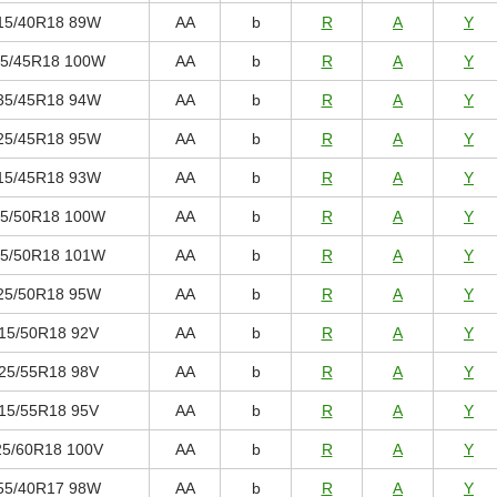
15/40R18 89W
AA
b
R
A
Y
5/45R18 100W
AA
b
R
A
Y
35/45R18 94W
AA
b
R
A
Y
25/45R18 95W
AA
b
R
A
Y
15/45R18 93W
AA
b
R
A
Y
5/50R18 100W
AA
b
R
A
Y
5/50R18 101W
AA
b
R
A
Y
25/50R18 95W
AA
b
R
A
Y
15/50R18 92V
AA
b
R
A
Y
25/55R18 98V
AA
b
R
A
Y
15/55R18 95V
AA
b
R
A
Y
25/60R18 100V
AA
b
R
A
Y
55/40R17 98W
AA
b
R
A
Y