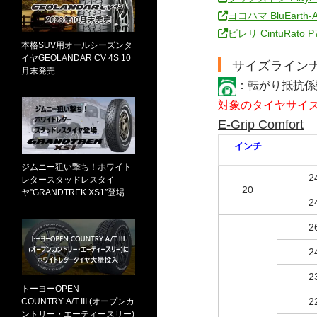
ヨコハマ BluEarth-A
ピレリ CintuRato P7
本格SUV用オールシーズンタ
イヤGEOLANDAR CV 4S 10
サイズライン
月末発売
：転がり抵抗
対象のタイヤサイ
E-Grip Comfort
インチ
ジムニー狙い撃ち！ホワイト
2
レタースタッドレスタイ
20
ヤ”GRANDTREK XS1″登場
2
2
2
2
トーヨーOPEN
2
COUNTRY A/T III (オープンカ
ントリー・エーティースリー)