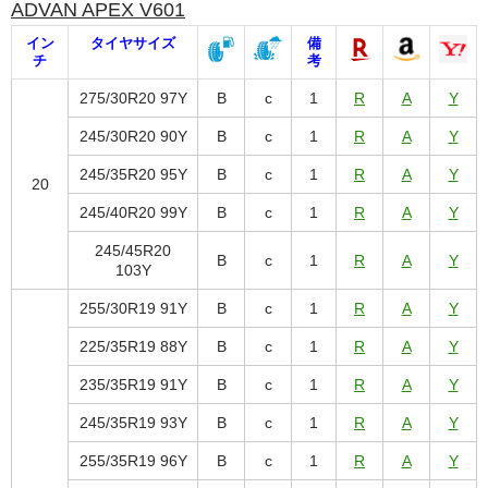
ADVAN APEX V601
イン
タイヤサイズ
備
チ
考
275/30R20 97Y
B
c
1
R
A
Y
245/30R20 90Y
B
c
1
R
A
Y
245/35R20 95Y
B
c
1
R
A
Y
20
245/40R20 99Y
B
c
1
R
A
Y
245/45R20
B
c
1
R
A
Y
103Y
255/30R19 91Y
B
c
1
R
A
Y
225/35R19 88Y
B
c
1
R
A
Y
235/35R19 91Y
B
c
1
R
A
Y
245/35R19 93Y
B
c
1
R
A
Y
255/35R19 96Y
B
c
1
R
A
Y