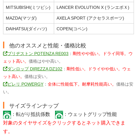
MITSUBISHI(ミツビシ)
LANCER EVOLUTION X (ランエボＸ)
MAZDA(マツダ)
AXELA SPORT (アクセラスポーツ)
DAIHATSU(ダイハツ)
COPEN(コペン)
他のオススメと性能・価格比較
ブリヂストン POTENZA RE003
：
剛性やや低い。ドライ同等。ウ
ェット高い。
価格はやや高い。
ダンロップ DIREZZA DZ102
：
剛性低い。ドライやや低い。ウェ
ット高い。
価格は安い。
ピレリ POWERGY
：
全体に性能低下。耐摩耗性能高い。
価格は安
い。
サイズラインナップ
：転がり抵抗係数
：ウェットグリップ性能
対象のタイヤサイズをクリックするとネット購入できま
す。