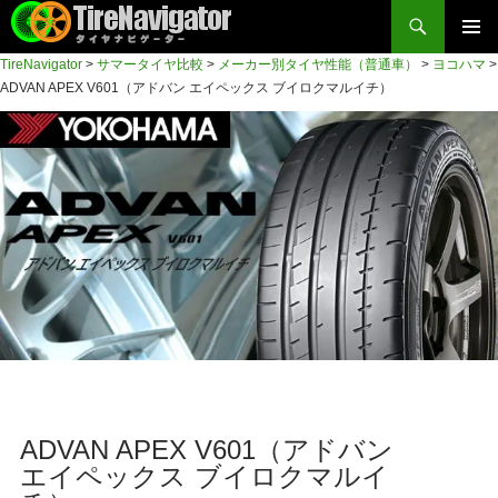
検
索
コ
TireNavigator
>
サマータイヤ比較
>
メーカー別タイヤ性能（普通車）
>
ヨコハマ
>
メイン
ン
TireNavigator
ADVAN APEX V601（アドバン エイペックス ブイロクマルイチ）
テ
メニュ
ン
ー
ツ
へ
ス
キ
ッ
プ
ADVAN APEX V601（アドバン
エイペックス ブイロクマルイ