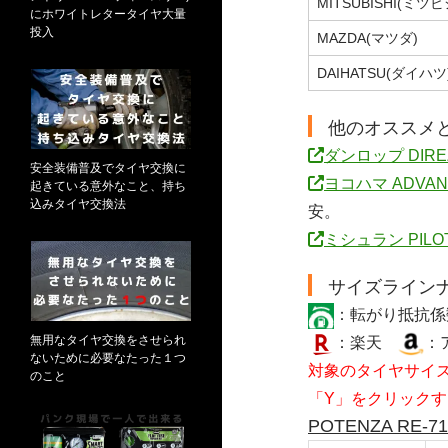
MITSUBISHI(ミツビ
にホワイトレタータイヤ大量
投入
MAZDA(マツダ)
DAIHATSU(ダイハツ
他のオススメ
ダンロップ DIREZ
安全装備普及でタイヤ交換に
ヨコハマ ADVAN 
起きている意外なこと、持ち
込みタイヤ交換法
安。
ミシュラン PILOT
サイズライン
：転がり抵抗
無用なタイヤ交換をさせられ
：楽天
：
ないために必要なたった１つ
対象のタイヤサイズ
のこと
「Y」をクリックす
POTENZA RE-7