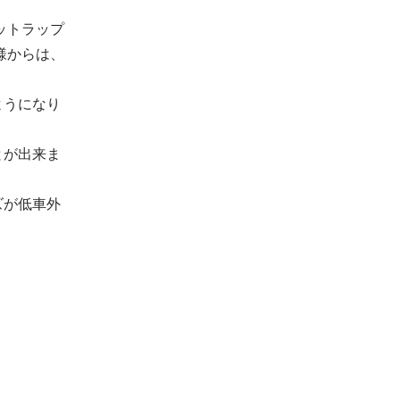
ットラップ
様からは、
。
ようになり
とが出来ま
ズが低車外