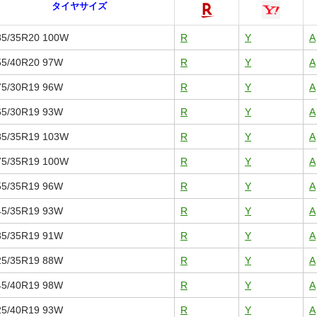
タイヤサイズ
85/35R20 100W
R
Y
A
55/40R20 97W
R
Y
A
75/30R19 96W
R
Y
A
65/30R19 93W
R
Y
A
85/35R19 103W
R
Y
A
75/35R19 100W
R
Y
A
55/35R19 96W
R
Y
A
45/35R19 93W
R
Y
A
35/35R19 91W
R
Y
A
25/35R19 88W
R
Y
A
45/40R19 98W
R
Y
A
25/40R19 93W
R
Y
A