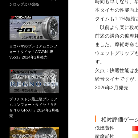
時間も早くなり、
ンロップより発売
本タイヤの性能向上
タイムも1.1%短
「以前より楽に攻
前述の溝角の偏摩
ました。摩耗寿命
ヨコハマのプレミアムコンフ
ォートタイヤ「ADVAN dB
ウェットグリップ
V553」2024年2月発売
す。
欠点：快適性能は
騒音タイヤですが
2026年2月発売
ブリヂストン最上級プレミア
ムコンフォートタイヤ「ＲＥ
ＧＮＯ GR-XIII」2024年2月発
売
相対評価ゲー
低燃費性
耐摩耗性