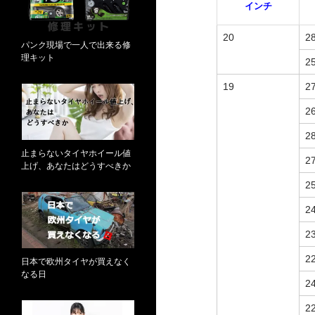
インチ
20
2
パンク現場で一人で出来る修
理キット
2
19
2
2
2
止まらないタイヤホイール値
2
上げ、あなたはどうすべきか
2
2
2
2
日本で欧州タイヤが買えなく
なる日
2
2