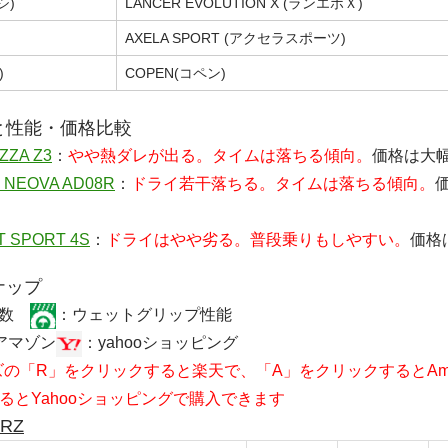
シ)
LANCER EVOLUTION X (ランエボＸ)
AXELA SPORT (アクセラスポーツ)
)
COPEN(コペン)
と性能・価格比較
ZA Z3
：
やや熱ダレが出る。タイムは落ちる傾向。
価格は大
NEOVA AD08R
：
ドライ若干落ちる。タイムは落ちる傾向。
 SPORT 4S
：
ドライはやや劣る。普段乗りもしやすい。
価格
ナップ
係数
：ウェットグリップ性能
アマゾン
：yahooショッピング
の「R」をクリックすると楽天で、「A」をクリックするとAma
るとYahooショッピングで購入できます
1RZ