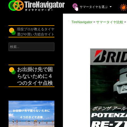
コンテンツへスキップ
検
サマータイヤを選ぶ
索
TireNavigator
TireNavigator
>
サマータイヤ比較
>
現役プロが教えるタイヤ
選びや買い方総合サイト
検
索:
お出掛け先で困
らないために４
つのタイヤ点検