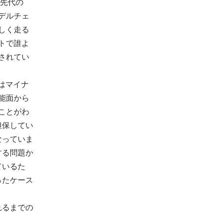
 先代の
モデルチェ
しく走る
トで誰よ
されてい
ンはマイナ
能面から
ことがわ
担保してい
なっていま
する問題か
ているた
ったケース
れるまでの