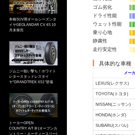
ゴム劣化
ドライ性能
本格SUV用オールシーズンタ
ウェット性能
イヤGEOLANDAR CV 4S 10
月末発売
乗り心地
静粛性
走行安定性
具体的な車種
ジムニー狙い撃ち！ホワイト
メー
レタースタッドレスタイ
ヤ”GRANDTREK XS1″登場
LEXUS(レクサス)
TOYOTA(トヨタ)
NISSAN(ニッサン)
HONDA(ホンダ)
トーヨーOPEN
SUBARU(スバル)
COUNTRY A/T III (オープンカ
ントリー・エーティースリー)