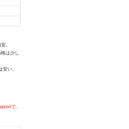
幅安。
価格は少し
は安い。
zonで、