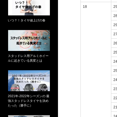
18
2
2
いつ？！タイヤ値上げの春
2
2
2
2
スタッドレス用アルミホイー
ルに起きている異変とは
2
2
2
2
2021年-2022年シーズンの 最
2
強スタッドレスタイヤを決め
たった（勝手に）
2
2