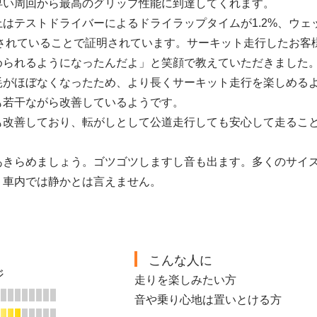
早い周回から最高のグリップ性能に到達してくれます。
はテストドライバーによるドライラップタイムが1.2%、ウェ
縮されていることで証明されています。サーキット走行したお客
められるようになったんだよ」と笑顔で教えていただきました
耗がほぼなくなったため、より長くサーキット走行を楽しめる
も若干ながら改善しているようです。
も改善しており、転がしとして公道走行しても安心して走るこ
あきらめましょう。ゴツゴツしますし音も出ます。多くのサイ
、車内では静かとは言えません。
こんな人に
ジ
走りを楽しみたい方
音や乗り心地は置いとける方