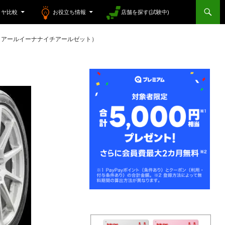
イヤ比較
お役立ち情報
店舗を探す(試験中)
テンザ アールイーナナイチアールゼット）