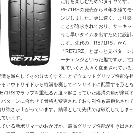
走行を楽しむためのタイヤです。
RE71RSの発売から６年を経て
ンジしました。更に速く、より楽
ことが追求されており、サーキッ
りも早いタイムを出すために設計
ます。先代の「RE71RS」から
「RE71RZ」とぱっと見パター
ーチェンジといった趣ですが、性
見ていくと大きく変更されている
縦溝を減らしてその分太くすることでウェットグリップ性能を
かるアウトサイドから縦溝を廃してインサイドに配置する形と
E71RSでラップを重ねると度々起こっていた縦溝の角が摩耗
。パターンに合わせて骨格も変更されており剛性も最適化され
粘り強さが上がっています。結果として先代では破綻してしま
れています。
れている新ポリマーのおかげか、最高グリップ性能が引き出さ