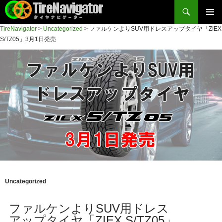
検
索
コ
TireNavigator
>
Uncategorized
>
ファルケンよりSUV用ドレスアップタイヤ「ZIEX
メイン
ン
TireNavigator
S/TZ05」3月1日発売
テ
メニュ
ン
ー
ツ
へ
ス
キ
ッ
プ
Uncategorized
ファルケンよりSUV用ドレス
アップタイヤ「ZIEX S/TZ05」