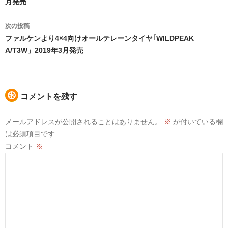
月発売
ビ
ゲ
ー
次の投稿
シ
ファルケンより4×4向けオールテレーンタイヤ｢WILDPEAK
ョ
A/T3W」2019年3月発売
ン
コメントを残す
メールアドレスが公開されることはありません。
※
が付いている欄
は必須項目です
コメント
※