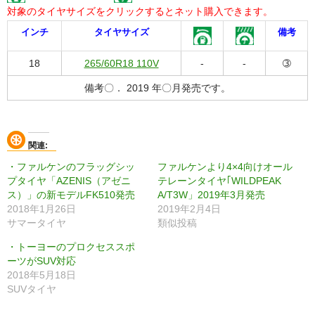
対象のタイヤサイズをクリックするとネット購入できます。
インチ
タイヤサイズ
備考
18
265/60R18 110V
-
-
➂
備考〇． 2019 年〇月発売です。
関連
・ファルケンのフラッグシッ
ファルケンより4×4向けオール
プタイヤ「AZENIS（アゼニ
テレーンタイヤ｢WILDPEAK
ス）」の新モデルFK510発売
A/T3W」2019年3月発売
2018年1月26日
2019年2月4日
サマータイヤ
類似投稿
・トーヨーのプロクセススポ
ーツがSUV対応
2018年5月18日
SUVタイヤ