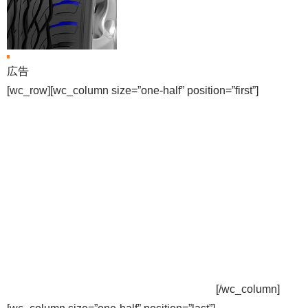
広告
[wc_row][wc_column size=”one-half” position=”first”]
[/wc_column]