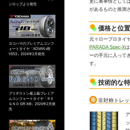
更に裏事情として
ンロップより発売
があるものと推測
価格と位
元々ロープロタイ
ヨコハマのプレミアムコンフ
PARADA Spec-X
は
ォートタイヤ「ADVAN dB
V553」2024年2月発売
ーの手元に入って
す。
技術的な
ブリヂストン最上級プレミア
ムコンフォートタイヤ「ＲＥ
非対称トレッ
ＧＮＯ GR-XIII」2024年2月発
売
ア
ッ