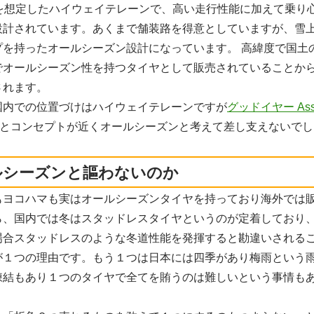
Vを想定したハイウェイテレーンで、高い走行性能に加えて乗り
設計されています。あくまで舗装路を得意としていますが、雪
プを持ったオールシーズン設計になっています。 高緯度で国土
でオールシーズン性を持つタイヤとして販売されていることか
されます。
国内での位置づけはハイウェイテレーンですが
グッドイヤー Assu
とコンセプトが近くオールシーズンと考えて差し支えないでし
ルシーズンと謳わないのか
もヨコハマも実はオールシーズンタイヤを持っており海外では
ら、国内では冬はスタッドレスタイヤというのが定着しており
場合スタッドレスのような冬道性能を発揮すると勘違いされる
が１つの理由です。もう１つは日本には四季があり梅雨という
凍結もあり１つのタイヤで全てを賄うのは難しいという事情も