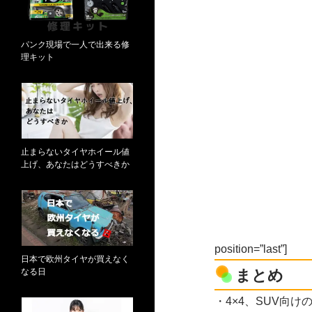
パンク現場で一人で出来る修
理キット
止まらないタイヤホイール値
上げ、あなたはどうすべきか
position=”last”]
日本で欧州タイヤが買えなく
なる日
まとめ
・4×4、SUV向