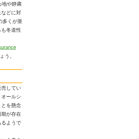
心地や静粛
上などに対
の多くが亜
らも冬道性
rance
ょう。
販売してい
、オールシ
ことを懸念
雨期が存在
あるようで