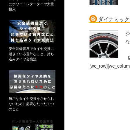
にホワイトレタータイヤ大量
投入
ダイナミック
ジ
な
安全装備普及でタイヤ交換に
起きている意外なこと、持ち
込みタイヤ交換法
[wc_row][wc_column 
無用なタイヤ交換をさせられ
ないために必要なたった１つ
のこと