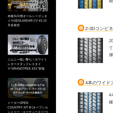
能
本格SUV用オールシーズンタ
イヤGEOLANDAR CV 4S 10
月末発売
2-3Dコン
2
て
揮
ジムニー狙い撃ち！ホワイト
レタースタッドレスタイ
ヤ”GRANDTREK XS1″登場
4本のワイド
4
確
トーヨーOPEN
COUNTRY A/T III (オープンカ
ントリー・エーティースリー)