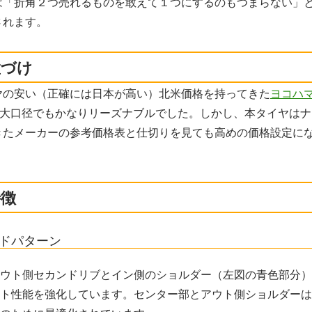
は「折角２つ売れるものを敢えて１つにするのもつまらない」
されます。
置づけ
ヤの安い（正確には日本が高い）北米価格を持ってきた
ヨコハ
大口径でもかなりリーズナブルでした。しかし、本タイヤはナ
きたメーカーの参考価格表と仕切りを見ても高めの価格設定に
特徴
ドパターン
ウト側セカンドリブとイン側のショルダー（左図の青色部分）
ト性能を強化しています。センター部とアウト側ショルダーは