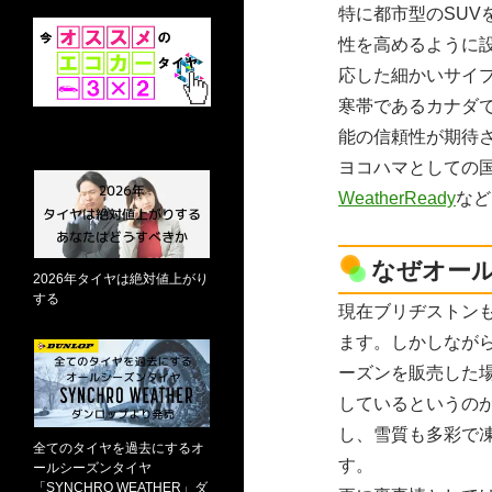
特に都市型のSU
性を高めるように
応した細かいサイ
寒帯であるカナダ
能の信頼性が期待
ヨコハマとしての
WeatherReady
など
なぜオー
2026年タイヤは絶対値上がり
する
現在ブリヂストン
ます。しかしなが
ーズンを販売した
しているというの
し、雪質も多彩で
全てのタイヤを過去にするオ
す。
ールシーズンタイヤ
「SYNCHRO WEATHER」ダ