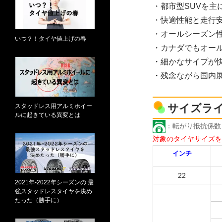
・都市型SUVを主
・快適性能と走行
・オールシーズン
いつ？！タイヤ値上げの春
・カナダでもオー
・細かなサイプが
・残念ながら国内
サイズラ
スタッドレス用アルミホイー
ルに起きている異変とは
：転がり抵抗係
対象のタイヤサイズを
インチ
22
2021年-2022年シーズンの 最
強スタッドレスタイヤを決め
たった（勝手に）