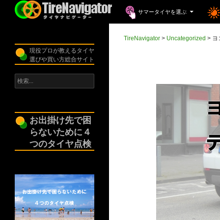
コンテンツへスキップ
検
サマータイヤを選ぶ
索
TireNavigator
TireNavigator
>
Uncategorized
>
ヨ
現役プロが教えるタイヤ
選びや買い方総合サイト
検
索:
お出掛け先で困
らないために４
つのタイヤ点検