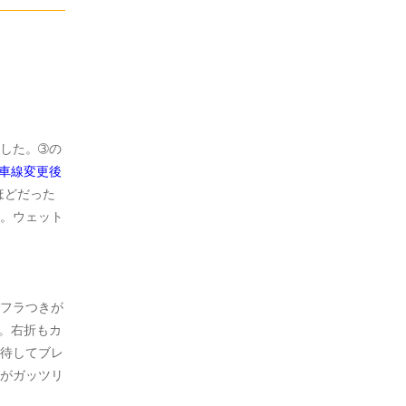
した。➂の
車線変更後
ほどだった
。ウェット
フラつきが
。右折もカ
待してブレ
がガッツリ