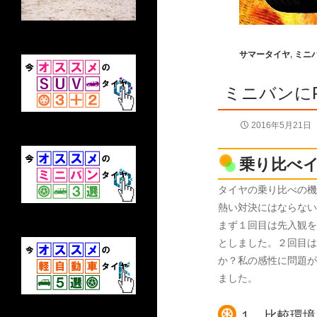
サマータイヤ
,
ミニ
ミニバンにPl
2016年5月21日
乗り比べ
タイヤの乗り比べの機
熱い対決にはならない
まず１回目は先入観を
としました。２回目は
か？私の感性に問題が
ました。
１．比較環境