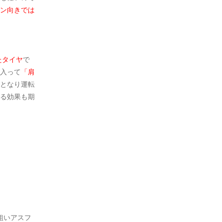
ン向きでは
たタイヤ
で
入って
「肩
となり運転
る効果も期
粗いアスフ