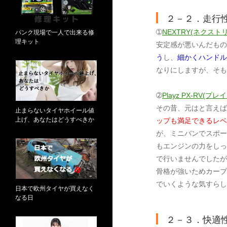
２－２．走行
➀
NEXTRY(ネクスト
パンク現場で一人で出来る修
理キット
安定感が悪いんだもの
う
し、
細かくハンドル
なりにしますが、そも
➁
Playz PX-RV(
その昔、元はと言えば
止まらないタイヤホイール値
上げ、あなたはどうすべきか
ップも満足できるレベ
が、ミニバンでスポー
もエンジンの力をしっ
で行いませんでしたが
骨格が強いためカーブ
でいくような気すらし
日本で欧州タイヤが買えなく
なる日
２－３．快適