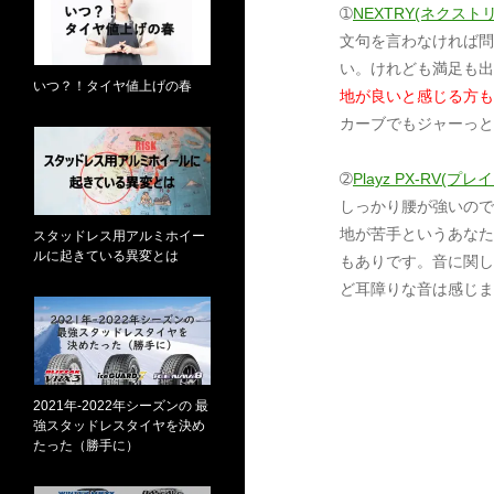
➀
NEXTRY(ネクスト
文句を言わなければ問
い。けれども満足も出
いつ？！タイヤ値上げの春
地が良いと感じる方も
カーブでもジャーっと
➁
Playz PX-RV(
しっかり腰が強いので
地が苦手というあなた
スタッドレス用アルミホイー
ルに起きている異変とは
もありです。音に関し
ど耳障りな音は感じま
2021年-2022年シーズンの 最
強スタッドレスタイヤを決め
たった（勝手に）