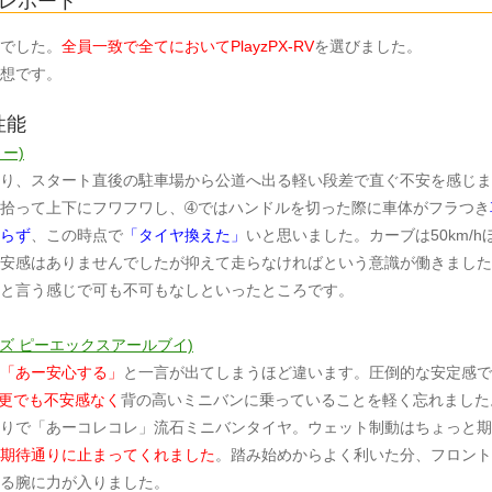
レポート
でした。
全員一致で全てにおいてPlayzPX-RV
を選びました。
想です。
性能
リー)
り、スタート直後の駐車場から公道へ出る軽い段差で直ぐ不安を感じま
拾って上下にフワフワし、➃ではハンドルを切った際に車体がフラつき
らず
、この時点で
「タイヤ換えた」
いと思いました。カーブは50km/h
安感はありませんでしたが抑えて走らなければという意識が働きました
と言う感じで可も不可もなしといったところです。
プレイズ ピーエックスアールブイ)
「あー安心する」
と一言が出てしまうほど違います。圧倒的な安定感で
更でも不安感なく
背の高いミニバンに乗っていることを軽く忘れました
りで「あーコレコレ」流石ミニバンタイヤ。ウェット制動はちょっと期
期待通りに止まってくれました
。踏み始めからよく利いた分、フロント
る腕に力が入りました。