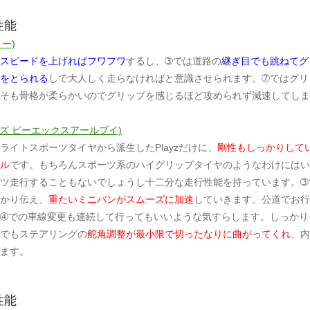
性能
リー)
スピードを上げればフワフワ
するし、➂では道路の
継ぎ目でも跳ねてグ
をとられる
しで大人しく走らなければと意識させられます。➆ではグリ
そも骨格が柔らかいのでグリップを感じるほど攻められず減速してしま
プレイズ ピーエックスアールブイ)
ライトスポーツタイヤから派生したPlayzだけに、
剛性もしっかりして
ル
です。もちろんスポーツ系のハイグリップタイヤのようなわけにはい
ツ走行することもないでしょうし十二分な走行性能を持っています。➂
かり伝え、
重たいミニバンがスムーズに加速
していきます。公道でお行
➃での車線変更も連続して行ってもいいような気すらします。しっかり
でもステアリングの
舵角調整が最小限で切ったなりに曲がってくれ
、内
ます。
性能