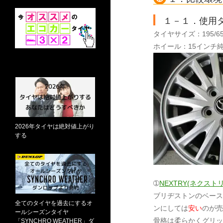
１－１．使用
タイヤサイズ：195/65R
ホイール：15インチ純正アル
2026年タイヤは絶対値上がり
する
➀
NEXTRY(ネクスト
ブリヂストンのベース
全てのタイヤを過去にするオ
ンにしては
安い
のが売
ールシーズンタイヤ
骨格は柔らかくグリッ
「SYNCHRO WEATHER」ダ