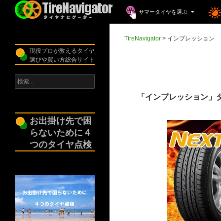
コンテンツへスキップ
検
サマータイヤを選ぶ
索
TireNavigator
TireNavigator
>
インプレッション
現役プロが教えるタイヤ
選びや買い方総合サイト
検
索:
「インプレッション」
お出掛け先で困
らないために４
つのタイヤ点検