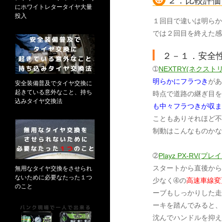
２．比較評価
にホワイトレタータイヤ大量
投入
１回目で違いは明らか
では２回目を終えた感
２－１．安全
➀
NEXTRY(ネクスト
明らかにフラつき
があ
安全装備普及でタイヤ交換に
起きている意外なこと、持ち
時点で道路の継ぎ目を
込みタイヤ交換法
も中々フラつきが収ま
こともありそれほど不
制動はこんなものかな
➁
Playz PX-RV(
スタートから直後から
無用なタイヤ交換をさせられ
ないために必要なたった１つ
少なく➃の
高速車線変
のこと
ーブもしっかりした走
ーキを踏んでみると、
沈んでハンドルを抑え