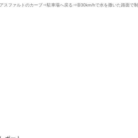
スファルトのカーブ⇒駐車場へ戻る⇒➇30km/hで水を撒いた路面で制動