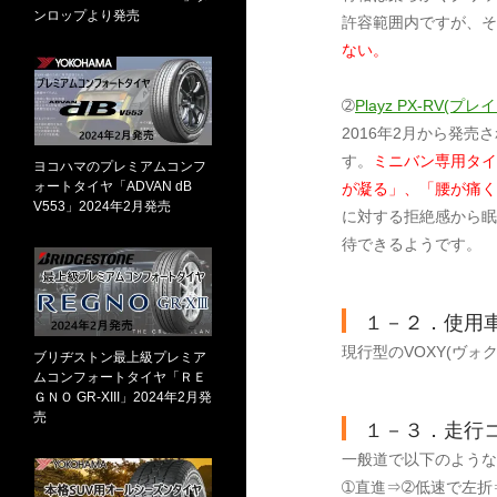
ンロップより発売
許容範囲内ですが、そ
ない。
➁
Playz PX-RV(
2016年2月から発売
す。
ミニバン専用タイ
ヨコハマのプレミアムコンフ
ォートタイヤ「ADVAN dB
が凝る」、「腰が痛く
V553」2024年2月発売
に対する拒絶感から眠
待できるようです。
１－２．使用
現行型のVOXY(ヴォ
ブリヂストン最上級プレミア
ムコンフォートタイヤ「ＲＥ
ＧＮＯ GR-XIII」2024年2月発
売
１－３．走行
一般道で以下のような
➀直進⇒➁低速で左折