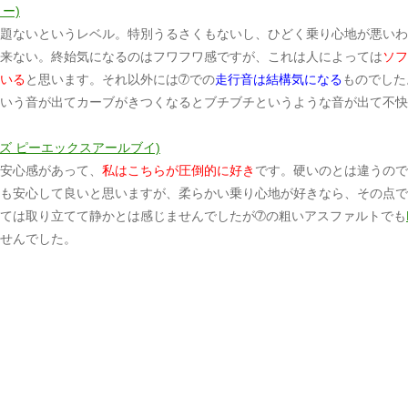
リー)
題ないというレベル。特別うるさくもないし、ひどく乗り心地が悪いわ
来ない。終始気になるのはフワフワ感ですが、これは人によっては
ソフ
いる
と思います。それ以外には➆での
走行音は結構気になる
ものでした
いう音が出てカーブがきつくなるとブチブチというような音が出て不快
プレイズ ピーエックスアールブイ)
安心感があって、
私はこちらが圧倒的に好き
です。硬いのとは違うので
も安心して良いと思いますが、柔らかい乗り心地が好きなら、その点で
ては取り立てて静かとは感じませんでしたが➆の粗いアスファルトでも
せんでした。