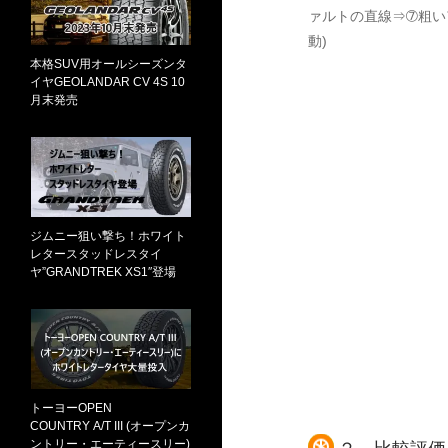
ァルトの直線⇒➆粗いア
動)
本格SUV用オールシーズンタ
イヤGEOLANDAR CV 4S 10
月末発売
ジムニー狙い撃ち！ホワイト
レタースタッドレスタイ
ヤ”GRANDTREK XS1″登場
トーヨーOPEN
COUNTRY A/T III (オープンカ
ントリー・エーティースリー)