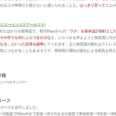
れ以上の車格だと頼りないと感じられることも。
はっきり言ってミニバ
プレイズ ピーエックスアールブイ)
されたばかりの新商品で、初代Playzからの
「ラク」を基本設計指針とし
ヤの中でも特にふらつきが少なく
、ふらつきを抑えようと無意識に力が
なる」といった症状を緩和
してくれます。また無意識の疲れはストレス
気につながることもあるそうで、長時間の運転の疲れによる眠気を抑え
車種
クシー)５ナンバー
コース
コースを走行しました。
⇒➂直線で60km/hまで加速⇒➃そのままの速度で車線変更⇒➄右折⇒➅