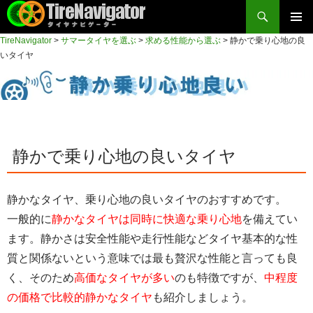
検
索
コ
TireNavigator
>
サマータイヤを選ぶ
>
求める性能から選ぶ
>
静かで乗り心地の良
メイン
ン
TireNavigator
いタイヤ
テ
メニュ
ン
ー
ツ
へ
ス
キ
静かで乗り心地の良いタイヤ
ッ
プ
静かなタイヤ、乗り心地の良いタイヤのおすすめです。
一般的に
静かなタイヤは同時に快適な乗り心地
を備えてい
ます。静かさは安全性能や走行性能などタイヤ基本的な性
質と関係ないという意味では最も贅沢な性能と言っても良
く、そのため
高価なタイヤが多い
のも特徴ですが、
中程度
の価格で比較的静かなタイヤ
も紹介しましょう。