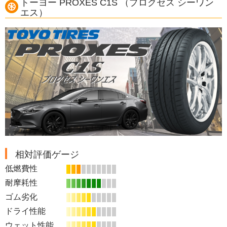
トーヨー PROXES C1S （プロクセス シーワン
エス）
相対評価ゲージ
低燃費性
耐摩耗性
ゴム劣化
ドライ性能
ウェット性能