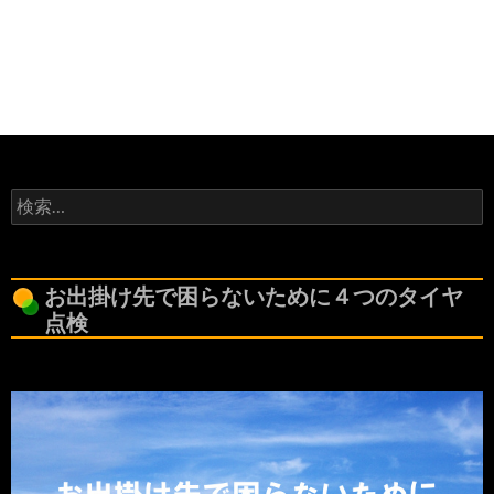
検
索:
お出掛け先で困らないために４つのタイヤ
点検