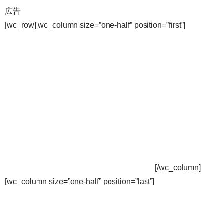
広告
[wc_row][wc_column size=”one-half” position=”first”]
[/wc_column]
[wc_column size=”one-half” position=”last”]