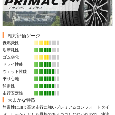
相対評価ゲージ
低燃費性
耐摩耗性
ゴム劣化
ドライ性能
ウェット性能
乗り心地
静粛性
走行安定性
大まかな特徴
静粛性に加え高速走行に強いプレミアムコンフォートタイ
ヤ。しっかりとした骨格でありつつしなやかなので、快適