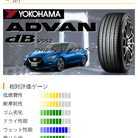
ル）
相対評価ゲージ
低燃費性
耐摩耗性
ゴム劣化
ドライ性能
ウェット性能