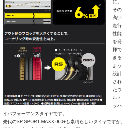
に、
その
高い
走行
性能
を発
揮で
きる
よう
設計
され
たウ
ルト
ラハ
イパフォーマンスタイヤです。
先代のSP SPORT MAXX 060+も素晴らしいタイヤですが、