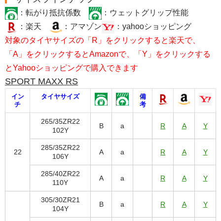
：転がり抵抗係数
：ウェットグリップ性能
：楽天
：アマゾン
：yahooショッピング
対象のタイヤサイズの「R」をクリックすると楽天で、
「A」をクリックするとAmazonで、「Y」をクリックする
とYahooショッピングで購入できます
SPORT MAXX RS
イン
タイヤサイズ
備
チ
考
265/35ZR22
B
a
R
A
Y
102Y
285/35ZR22
22
A
a
R
A
Y
106Y
285/40ZR22
A
a
R
A
Y
110Y
305/30ZR21
B
a
R
A
Y
104Y