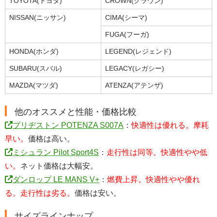
TOYOTA(トヨタ)
CROWN(クラウン)
NISSAN(ニッサン)
CIMA(シーマ)
FUGA(フーガ)
HONDA(ホンダ)
LEGEND(レジェンド)
SUBARU(スバル)
LEGACY(レガシー)
MAZDA(マツダ)
ATENZA(アテンザ)
他のオススメと性能・価格比較
ブリヂストン POTENZA S007A
：
快適性は優れる。摩耗
早い。
価格は高い。
ミシュラン Pilot Sport4S
：
走行性は同等。快適性やや低
い。
ネット価格は大幅安。
ダンロップ LE MANS V+
：
燃費上昇。快適性やや優れ
る。走行性は劣る。
価格は安い。
サイズラインナップ