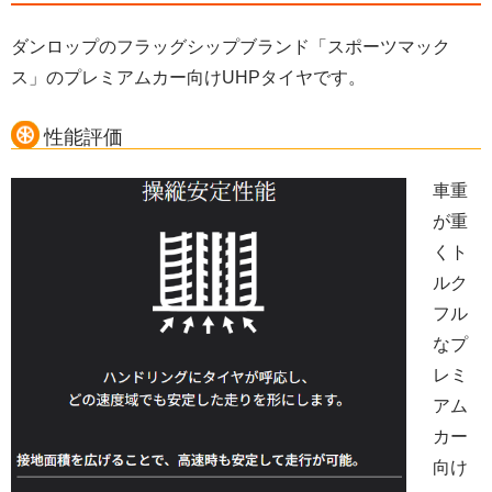
ダンロップのフラッグシップブランド「スポーツマック
ス」のプレミアムカー向けUHPタイヤです。
性能評価
車重
が重
くト
ルク
フル
なプ
レミ
アム
カー
向け