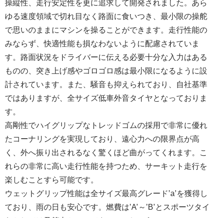
操縦性、走行安定性を更に追求して開発されました。あら
ゆる速度領域で切れ目なく路面に食いつき、最小限の操舵
で思いのままにマシンを操ることができます。走行性能の
みならず、快適性能も損なわないように配慮されていま
す。路面状況をドライバーに伝える必要十分な入力はある
ものの、突き上げ感やゴロゴロ感は最小限になるように設
計されています。また、騒音も抑えられており、自社基準
ではありますが、全サイズ低車外音タイヤとなっておりま
す。
高剛性でハイグリップなトレッドゴムの採用で非常に優れ
たコーナリングを実現しており、遠心力への限界点が高
く、外へ振り出されるなく驚くほど曲がってくれます。こ
れらの非常に高い走行性能を持つため、サーキット走行を
楽しむことすら可能です。
ウェットグリップ性能は全サイズ最高グレード’a’を獲得し
ており、雨の日も安心です。燃費は’A’～’B’とスポーツタイ