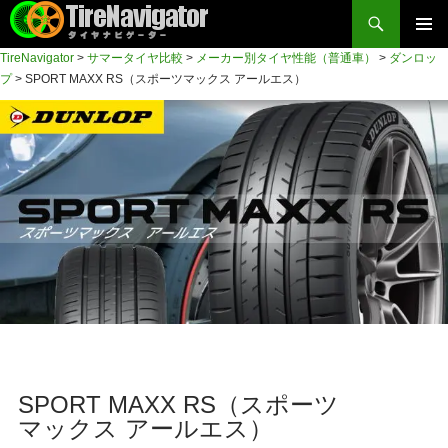
検
索
コ
TireNavigator
>
サマータイヤ比較
>
メーカー別タイヤ性能（普通車）
>
ダンロッ
メイン
ン
TireNavigator
プ
>
SPORT MAXX RS（スポーツマックス アールエス）
テ
メニュ
ン
ー
ツ
へ
ス
キ
ッ
プ
SPORT MAXX RS（スポーツ
マックス アールエス）