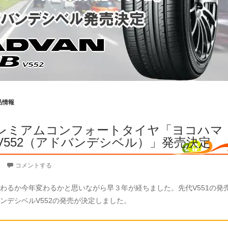
品情報
レミアムコンフォートタイヤ「ヨコハマ
dB V552（アドバンデシベル）」発売決定
コメントする
わるか今年変わるかと思いながら早３年が経ちました。先代V551の発
ンデシベルV552の発売が決定しました。