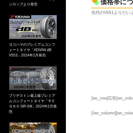
価格帯に
ンロップより発売
先代のV551よりだ
ヨコハマのプレミアムコンフ
ォートタイヤ「ADVAN dB
V553」2024年2月発売
ブリヂストン最上級プレミア
[wc_row]広告[wc_column 
ムコンフォートタイヤ「ＲＥ
ＧＮＯ GR-XIII」2024年2月発
売
[/wc_column][wc_colum