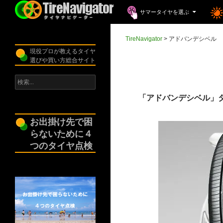
コンテンツへスキップ
検
サマータイヤを選ぶ
索
TireNavigator
TireNavigator
>
アドバンデシベル
現役プロが教えるタイヤ
選びや買い方総合サイト
検
索:
「アドバンデシベル」
お出掛け先で困
らないために４
つのタイヤ点検