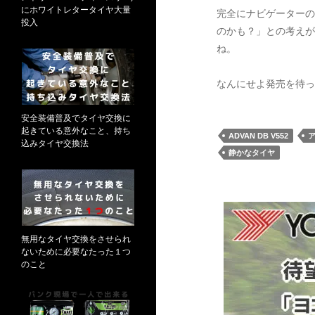
にホワイトレタータイヤ大量
完全にナビゲーターの
投入
のかも？」との考えが
ね。
なんにせよ発売を待っ
安全装備普及でタイヤ交換に
起きている意外なこと、持ち
ADVAN DB V552
込みタイヤ交換法
静かなタイヤ
無用なタイヤ交換をさせられ
ないために必要なたった１つ
のこと