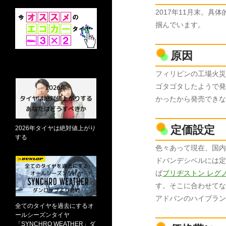
2017年11月末。具
掴んでいます。
原因
フィリピンの工場火災
ゴタゴタしたようで発
かったから発売できな
定価設定
2026年タイヤは絶対値上がり
する
色々あって現在、国内
ドバンデシベルには定
ば
ブリヂストン レグノ（
す。そこに合わせてな
アドバンのハイブラン
全てのタイヤを過去にするオ
ールシーズンタイヤ
「SYNCHRO WEATHER」ダ