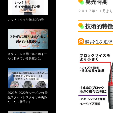
発売時期
２０１７年１１月より
いつ？！タイヤ値上げの春
技術的特徴
静粛性を追求
スタッドレス用アルミホイー
ルに起きている異変とは
2021年-2022年シーズンの 最
強スタッドレスタイヤを決め
たった（勝手に）