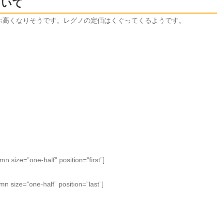
ついて
いぶ高くなりそうです。レグノの定価はくぐってくるようです。
size=”one-half” position=”first”]
n size=”one-half” position=”last”]