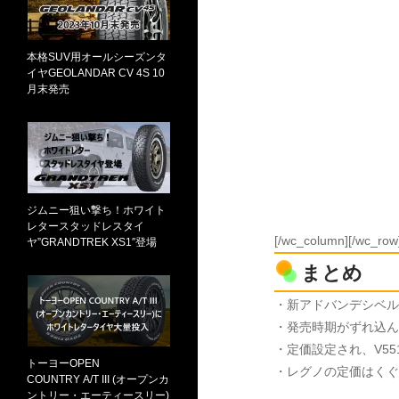
本格SUV用オールシーズンタ
イヤGEOLANDAR CV 4S 10
月末発売
ジムニー狙い撃ち！ホワイト
レタースタッドレスタイ
[/wc_column][/wc_row
ヤ”GRANDTREK XS1″登場
まとめ
・新アドバンデシベル（
・発売時期がずれ込ん
・定価設定され、V5
トーヨーOPEN
・レグノの定価はくぐ
COUNTRY A/T III (オープンカ
ントリー・エーティースリー)