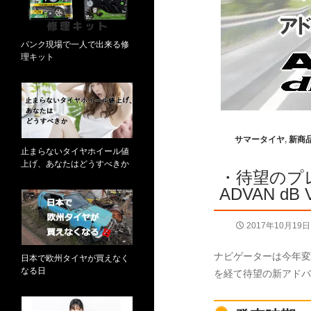
パンク現場で一人で出来る修
理キット
サマータイヤ
,
新商
止まらないタイヤホイール値
上げ、あなたはどうすべきか
・待望のプ
ADVAN 
2017年10月19日
ナビゲーターは今年変
日本で欧州タイヤが買えなく
なる日
を経て待望の新アドバ