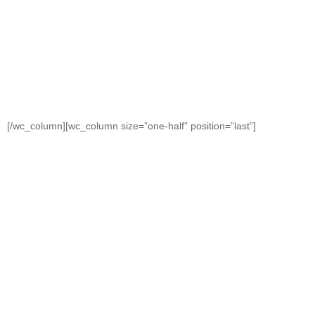
[/wc_column][wc_column size=”one-half” position=”last”]