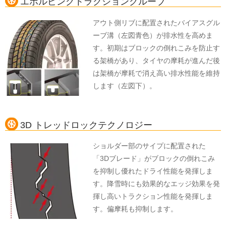
エボルビングトラクショングルーブ
アウト側リブに配置されたバイアスグル
ーブ溝（左図青色）が排水性を高めま
す。初期はブロックの倒れこみを防止す
る架橋があり、タイヤの摩耗が進んだ後
は架橋が摩耗で消え高い排水性能を維持
します（左図下）。
3D トレッドロックテクノロジー
ショルダー部のサイプに配置された
「3Dブレード」がブロックの倒れこみ
を抑制し優れたドライ性能を発揮しま
す。降雪時にも効果的なエッジ効果を発
揮し高いトラクション性能を発揮しま
す。偏摩耗も抑制します。