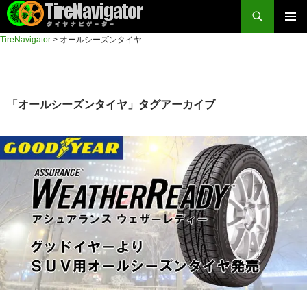
検
索
コ
TireNavigator
>
オールシーズンタイヤ
メイン
ン
TireNavigator
テ
メニュ
ン
ー
ツ
「オールシーズンタイヤ」タグアーカイブ
へ
ス
キ
ッ
プ