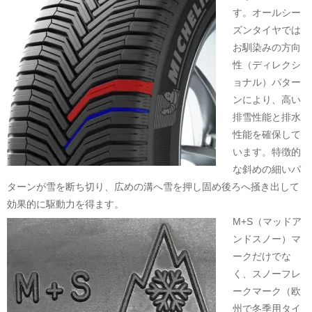
す。オールシー
ズンタイヤでは
お馴染みの方向
性（ディレクシ
ョナル）パター
ンにより、高い
排雪性能と排水
性能を確保して
います。特徴的
な斜めの細いパ
ターンが雪を断ち切り、広めの溝へ雪を押し固め後ろへ掻き出して
効果的に駆動力を得ます。
M+S（マッドア
ンドスノー）マ
ークだけでな
く、スノーフレ
ークマーク（欧
州で冬季用タイ