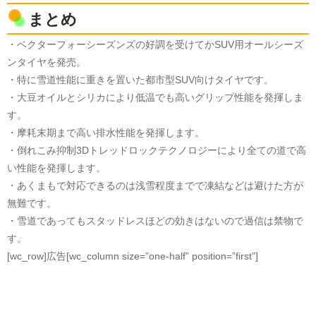
まとめ
・ベクターフォーシーズンズの好調を受けてかSUV用オールシーズ
ンタイヤを発売。
・特に雪道性能に重きを置いた都市型SUV向けタイヤです。
・大豆オイルとシリカにより低温でも高いグリップ性能を発揮しま
す。
・摩耗末期まで高い排水性能を発揮します。
・倒れこみ抑制3Dトレッドロックテクノロジーにより全ての道で高
い性能を発揮します。
・あくまもで対応できるのは浅雪程度までで凍結などは避けた方が
無難です。
・雪道であってもスタッドレスほどの効きはないので過信は禁物で
す。
[wc_row]広告[wc_column size=”one-half” position=”first”]