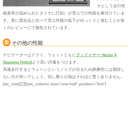
ヤとして走行性
能基準が認められたタイヤに打刻）が雪上での性能を裏付けていま
す。更に競合品と比べて雪上性能の低下がゆっくりと進むことが多
くのレビューにて報告されています。
その他の性能
ナビゲーターはドライ、ウェットともに
グッドイヤー Vector 4
Seasons Hybrid
より高い評価をつけます。
高速走行するとウォーンというノイズが出るため静粛性には期待し
ない方が良いでしょう。但し乗り心地はそれほど悪くありません。
[wc_row]広告[wc_column size=”one-half” position=”first”]