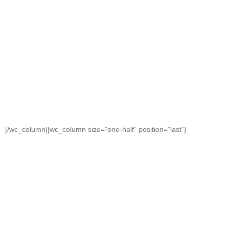
[/wc_column][wc_column size=”one-half” position=”last”]