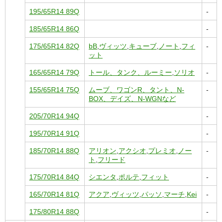
195/65R14 89Q
-
185/65R14 86Q
-
175/65R14 82Q
bB
,
ヴィッツ
,
キューブ
,
ノート
,
フィ
-
ット
165/65R14 79Q
トール、タンク、ルーミー
,
ソリオ
-
155/65R14 75Q
ムーブ、ワゴンR、タント、N-
-
BOX、デイズ、N-WGNなど
205/70R14 94Q
-
195/70R14 91Q
-
185/70R14 88Q
アリオン
,
アクシオ
,
プレミオ
,
ノー
-
ト
,
フリード
175/70R14 84Q
シエンタ
,
ポルテ
,
フィット
-
165/70R14 81Q
アクア
,
ヴィッツ
,
パッソ
,
マーチ
,
Kei
-
175/80R14 88Q
-