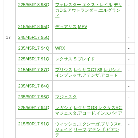
225/55R18 98Q
フォレスター
,
エクストレイル
,
デリ
-
カD:5
,
アウトランダー
,
エルグラン
ド
215/55R18 95Q
デュアリス
,
MPV
-
17
245/45R17 95Q
-
235/45R17 94Q
WRX
-
225/45R17 91Q
レクサスIS
,
ブレイド
-
215/45R17 87Q
プリウス
,
レクサスCT
,
86
,
レガシィ
,
-
インプレッサ
,
アテンザ
,
アコード
205/45R17 84Q
-
235/50R17 96Q
マジェスタ
-
225/50R17 94Q
レガシィ
,
レクサスGS
,
レクサスRC
,
-
マジェスタ
,
アコード
,
インスパイア
215/50R17 91Q
ウィッシュ
,
エクシーガ
,
プリウスα
,
-
ジェイド
,
リーフ
,
アテンザ
,
ビアン
テ