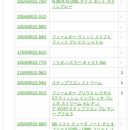
165/55R15 75Q
N-BOX
,
N-ONE
,
デイズ
,
タント
,
ステ
-
ィングレー
205/60R15 91Q
-
195/60R15 88Q
-
185/60R15 84Q
フィールダー
,
ヴィッツ
,
スイフト
,
-
フィット
,
グレイス
,
シャトル
175/60R15 81Q
-
165/60R15 77Q
ソリオ
,
ハスラー
,
キャスト
,
Kei
-
215/65R15 96Q
1
205/65R15 94Q
ステップワゴン
,
ストリーム
1
195/65R15 91Q
フィールダー
,
プリウス
,
レクサス
1
CT
,
ウィッシュ
,
インプレッサ
,
プレ
ミオ
,
ストリーム
,
セレナ
,
ノ
ア
,
VOXY
,
ステップワゴン
,
プレマシ
ー
,
アクセラ
185/65R15 88Q
bB
,
イスト
,
ティーダ
,
ノート
,
デミオ
,
-
フリード(GB5～GB8)
,
フリード
,
プ