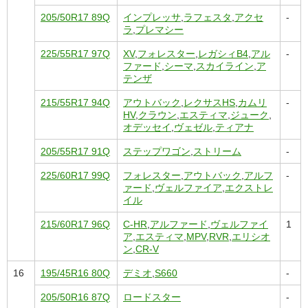
205/50R17 89Q
インプレッサ
,
ラフェスタ
,
アクセ
-
ラ
,
プレマシー
225/55R17 97Q
XV
,
フォレスター
,
レガシィB4
,
アル
-
ファード
,
シーマ
,
スカイライン
,
ア
テンザ
215/55R17 94Q
アウトバック
,
レクサスHS
,
カムリ
-
HV
,
クラウン
,
エスティマ
,
ジューク
,
オデッセイ
,
ヴェゼル
,
ティアナ
205/55R17 91Q
ステップワゴン
,
ストリーム
-
225/60R17 99Q
フォレスター
,
アウトバック
,
アルフ
-
ァード
,
ヴェルファイア
,
エクストレ
イル
215/60R17 96Q
C-HR
,
アルファード
,
ヴェルファイ
1
ア
,
エスティマ
,
MPV
,
RVR
,
エリシオ
ン
,
CR-V
16
195/45R16 80Q
デミオ
,
S660
-
205/50R16 87Q
ロードスター
-