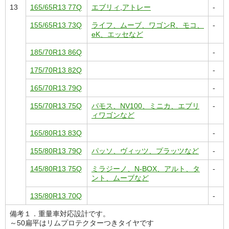
13
165/65R13 77Q
エブリィ
,
アトレー
-
155/65R13 73Q
ライフ、ムーブ、ワゴンR、モコ、
-
eK、エッセなど
185/70R13 86Q
-
175/70R13 82Q
-
165/70R13 79Q
-
155/70R13 75Q
バモス、NV100、ミニカ、エブリ
-
ィワゴンなど
165/80R13 83Q
-
155/80R13 79Q
パッソ、ヴィッツ、プラッツなど
-
145/80R13 75Q
ミラジーノ、N-BOX、アルト、タ
-
ント、ムーブなど
135/80R13 70Q
-
備考１．重量車対応設計です。
～50扁平はリムプロテクターつきタイヤです