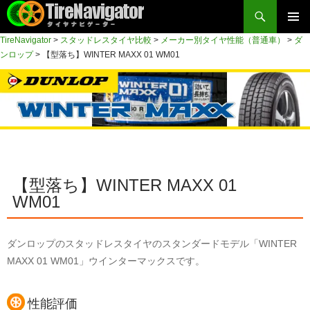
検
索
コ
TireNavigator
>
スタッドレスタイヤ比較
>
メーカー別タイヤ性能（普通車）
>
ダ
メイン
ン
TireNavigator
ンロップ
>
【型落ち】WINTER MAXX 01 WM01
テ
メニュ
ン
ー
ツ
へ
ス
キ
ッ
【型落ち】WINTER MAXX 01
プ
WM01
ダンロップのスタッドレスタイヤのスタンダードモデル「WINTER
MAXX 01 WM01」ウインターマックスです。
性能評価