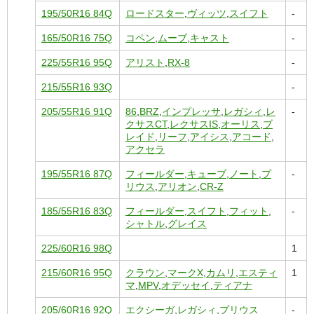
195/50R16 84Q
ロードスター
,
ヴィッツ
,
スイフト
-
165/50R16 75Q
コペン
,
ムーブ
,
キャスト
-
225/55R16 95Q
アリスト
,
RX-8
-
215/55R16 93Q
-
205/55R16 91Q
86
,
BRZ
,
インプレッサ
,
レガシィ
,
レ
-
クサスCT
,
レクサスIS
,
オーリス
,
ブ
レイド
,
リーフ
,
アイシス
,
アコード
,
アクセラ
195/55R16 87Q
フィールダー
,
キューブ
,
ノート
,
プ
-
リウス
,
アリオン
,
CR-Z
185/55R16 83Q
フィールダー
,
スイフト
,
フィット
,
-
シャトル
,
グレイス
225/60R16 98Q
1
215/60R16 95Q
クラウン
,
マークX
,
カムリ
,
エスティ
1
マ
,
MPV
,
オデッセイ
,
ティアナ
205/60R16 92Q
エクシーガ
,
レガシィ
,
プリウス
-