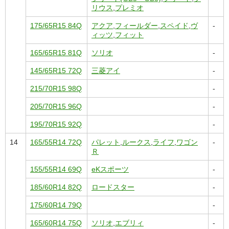
リウス
,
プレミオ
175/65R15 84Q
アクア
,
フィールダー
,
スペイド
,
ヴ
-
ィッツ
,
フィット
165/65R15 81Q
ソリオ
-
145/65R15 72Q
三菱アイ
-
215/70R15 98Q
-
205/70R15 96Q
-
195/70R15 92Q
-
14
165/55R14 72Q
パレット
,
ルークス
,
ライフ
,
ワゴン
-
Ｒ
155/55R14 69Q
eKスポーツ
-
185/60R14 82Q
ロードスター
-
175/60R14 79Q
-
165/60R14 75Q
ソリオ
,
エブリィ
-