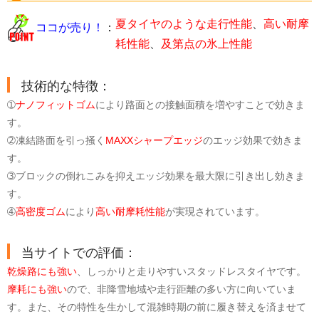
夏タイヤのような走行性能
、
高い耐摩
ココが売り！
：
耗性能
、
及第点の氷上性能
技術的な特徴：
➀
ナノフィットゴム
により路面との接触面積を増やすことで効きま
す。
➁凍結路面を引っ掻く
MAXXシャープエッジ
のエッジ効果で効きま
す。
➂ブロックの倒れこみを抑えエッジ効果を最大限に引き出し効きま
す。
➃
高密度ゴム
により
高い耐摩耗性能
が実現されています。
当サイトでの評価：
乾燥路にも強い
、しっかりと走りやすいスタッドレスタイヤです。
摩耗にも強い
ので、非降雪地域や走行距離の多い方に向いていま
す。また、その特性を生かして混雑時期の前に履き替えを済ませて