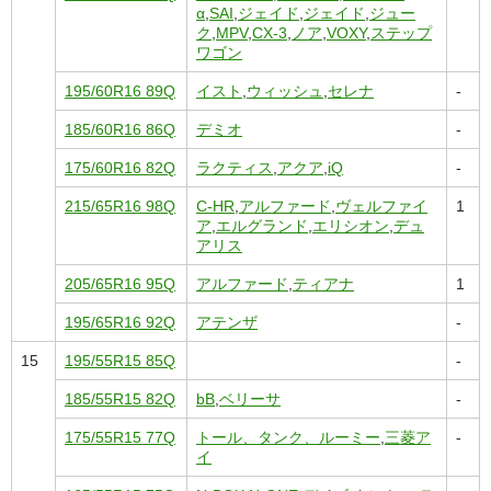
α
,
SAI
,
ジェイド
,
ジェイド
,
ジュー
ク
,
MPV
,
CX-3
,
ノア
,
VOXY
,
ステップ
ワゴン
195/60R16 89Q
イスト
,
ウィッシュ
,
セレナ
-
185/60R16 86Q
デミオ
-
175/60R16 82Q
ラクティス
,
アクア
,
iQ
-
215/65R16 98Q
C-HR
,
アルファード
,
ヴェルファイ
1
ア
,
エルグランド
,
エリシオン
,
デュ
アリス
205/65R16 95Q
アルファード
,
ティアナ
1
195/65R16 92Q
アテンザ
-
15
195/55R15 85Q
-
185/55R15 82Q
bB
,
ベリーサ
-
175/55R15 77Q
トール、タンク、ルーミー
,
三菱ア
-
イ