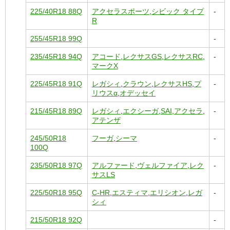
225/40R18 88Q
アクセラスポーツ
,
シビック タイプ
-
R
255/45R18 99Q
-
235/45R18 94Q
アコード
,
レクサスGS
,
レクサスRC
,
-
マークX
225/45R18 91Q
レガシィ
,
クラウン
,
レクサスHS
,
プ
-
リウスα
,
オデッセイ
215/45R18 89Q
レガシィ
,
エクシーガ
,
SAI
,
アクセラ
,
-
アテンザ
245/50R18
フーガ
,
シーマ
-
100Q
235/50R18 97Q
アルファード
,
ヴェルファイア
,
レク
-
サスLS
225/50R18 95Q
C-HR
,
エスティマ
,
エリシオン
,
レガ
-
シィ
215/50R18 92Q
-