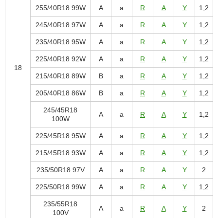
255/40R18 99W
A
a
R
A
Y
1,2
245/40R18 97W
A
a
R
A
Y
1,2
235/40R18 95W
A
a
R
A
Y
1,2
225/40R18 92W
A
a
R
A
Y
1,2
18
215/40R18 89W
B
a
R
A
Y
1,2
205/40R18 86W
B
a
R
A
Y
1,2
245/45R18
A
a
R
A
Y
1,2
100W
225/45R18 95W
A
a
R
A
Y
1,2
215/45R18 93W
A
a
R
A
Y
1,2
235/50R18 97V
A
a
R
A
Y
2
225/50R18 99W
A
a
R
A
Y
1,2
235/55R18
A
a
R
A
Y
2
100V