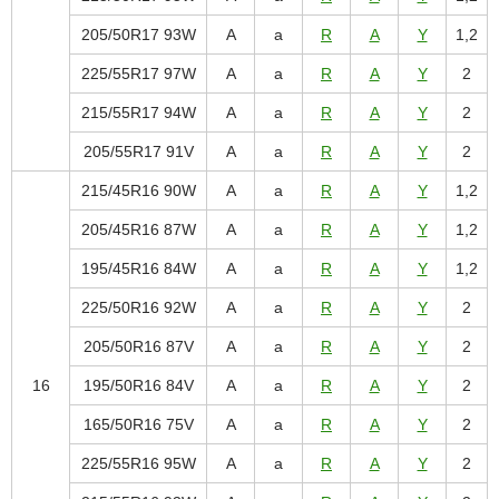
205/50R17 93W
A
a
R
A
Y
1,2
225/55R17 97W
A
a
R
A
Y
2
215/55R17 94W
A
a
R
A
Y
2
205/55R17 91V
A
a
R
A
Y
2
215/45R16 90W
A
a
R
A
Y
1,2
205/45R16 87W
A
a
R
A
Y
1,2
195/45R16 84W
A
a
R
A
Y
1,2
225/50R16 92W
A
a
R
A
Y
2
205/50R16 87V
A
a
R
A
Y
2
16
195/50R16 84V
A
a
R
A
Y
2
165/50R16 75V
A
a
R
A
Y
2
225/55R16 95W
A
a
R
A
Y
2