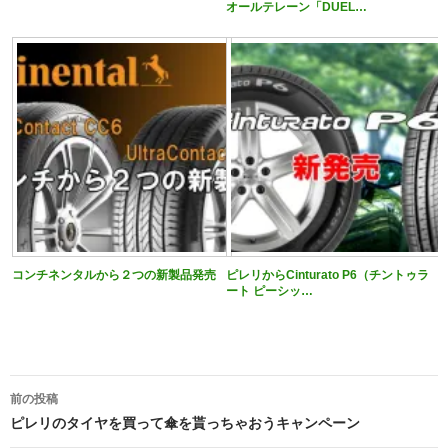
オールテレーン「DUEL…
コンチネンタルから２つの新製品発売
ピレリからCinturato P6（チントゥラ
ート ピーシッ…
投
前の投稿
稿
ピレリのタイヤを買って傘を貰っちゃおうキャンペーン
ナ