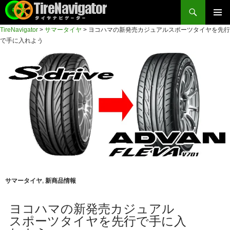
検
索
コ
TireNavigator
>
サマータイヤ
>
ヨコハマの新発売カジュアルスポーツタイヤを先行
メイン
ン
TireNavigator
で手に入れよう
テ
メニュ
ン
ー
ツ
へ
ス
キ
ッ
プ
サマータイヤ
,
新商品情報
ヨコハマの新発売カジュアル
スポーツタイヤを先行で手に入