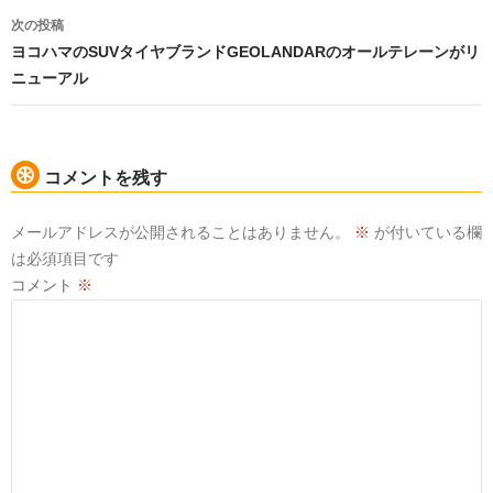
ビ
ゲ
次の投稿
ー
ヨコハマのSUVタイヤブランドGEOLANDARのオールテレーンがリ
シ
ニューアル
ョ
ン
コメントを残す
メールアドレスが公開されることはありません。
※
が付いている欄
は必須項目です
コメント
※