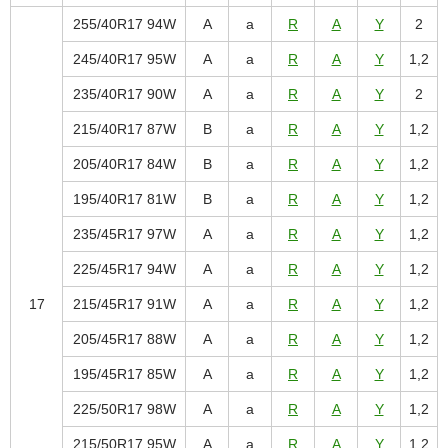
255/40R17 94W
A
a
R
A
Y
2
245/40R17 95W
A
a
R
A
Y
1,2
235/40R17 90W
A
a
R
A
Y
2
215/40R17 87W
B
a
R
A
Y
1,2
205/40R17 84W
B
a
R
A
Y
1,2
195/40R17 81W
B
a
R
A
Y
1,2
235/45R17 97W
A
a
R
A
Y
1,2
225/45R17 94W
A
a
R
A
Y
1,2
17
215/45R17 91W
A
a
R
A
Y
1,2
205/45R17 88W
A
a
R
A
Y
1,2
195/45R17 85W
A
a
R
A
Y
1,2
225/50R17 98W
A
a
R
A
Y
1,2
215/50R17 95W
A
a
R
A
Y
1,2