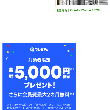
【型落ち】ComfortContact CC6