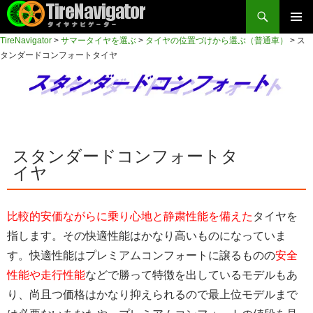
検
索
コ
TireNavigator
>
サマータイヤを選ぶ
>
タイヤの位置づけから選ぶ（普通車）
>
ス
メイン
ン
TireNavigator
タンダードコンフォートタイヤ
テ
メニュ
ン
ー
ツ
へ
ス
キ
スタンダードコンフォートタ
ッ
イヤ
プ
比較的安価ながらに乗り心地と静粛性能を備えた
タイヤを
指します。その快適性能はかなり高いものになっていま
す。快適性能はプレミアムコンフォートに譲るものの
安全
性能や走行性能
などで勝って特徴を出しているモデルもあ
り、尚且つ価格はかなり抑えられるので最上位モデルまで