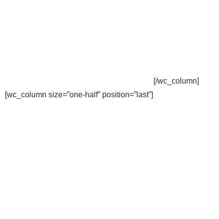
[/wc_column]
[wc_column size=”one-half” position=”last”]